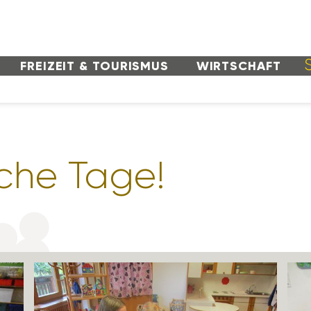
FREI­ZEIT & TOURISMUS
WIRT­SCHAFT
­sche Tage!