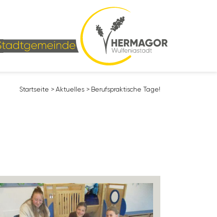
Start­seite
>
Aktu­elles
>
Berufs­prak­ti­sche Tage!