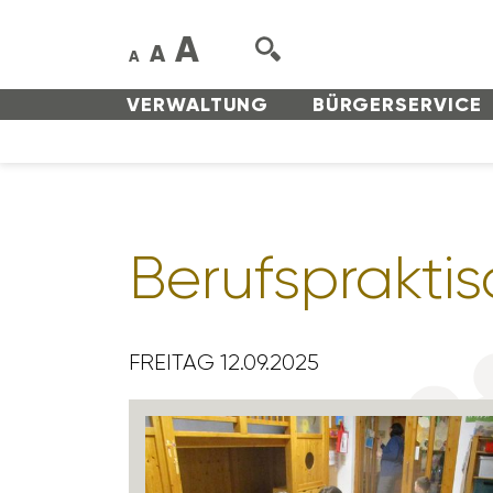
A
A
A
VERWAL­TUNG
BÜRGER­SERVICE
Berufs­prak­ti
FREITAG 12.09.2025