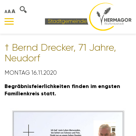
A
A
A
† Bernd Drecker, 71 Jahre,
Neudorf
MONTAG 16.11.2020
Begräb­nis­fei­er­lich­keiten finden im engsten
Fami­li­en­kreis statt.