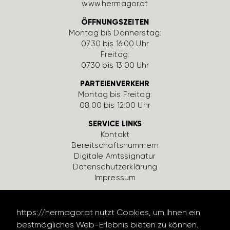
www.hermagor.at
ÖFFNUNGSZEITEN
Montag bis Donnerstag:
07:30 bis 16:00 Uhr
Freitag:
07:30 bis 13:00 Uhr
PARTEIENVERKEHR
Montag bis Freitag:
08:00 bis 12:00 Uhr
SERVICE LINKS
Kontakt
Bereit­schafts­num­mern
Digi­tale Amts­si­gnatur
Daten­schutz­er­klä­rung
Impressum
https://hermagor.at nutzt Cookies, um Ihnen ein
bestmögliches Web-Erlebnis bieten zu können.