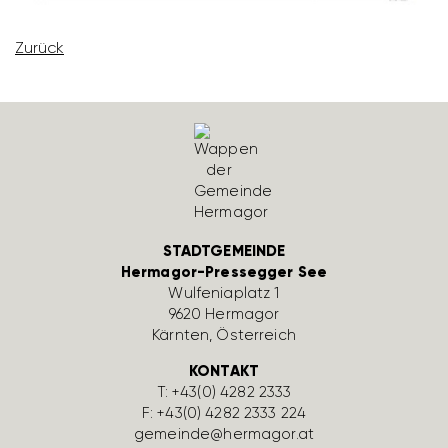
Zurück
STADTGEMEINDE
Hermagor-Pressegger See
Wulfe­nia­platz 1
9620 Hermagor
Kärnten, Öster­reich
KONTAKT
T:
+43(0) 4282 2333
F: +43(0) 4282 2333 224
gemeinde@hermagor.at