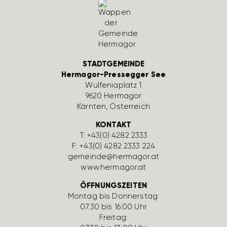
STADTGEMEINDE
Hermagor-Pressegger See
Wulfe­nia­platz 1
9620 Hermagor
Kärnten, Öster­reich
KONTAKT
T:
+43(0) 4282 2333
F: +43(0) 4282 2333 224
gemeinde@hermagor.at
www.hermagor.at
ÖFFNUNGSZEITEN
Montag bis Donnerstag:
07:30 bis 16:00 Uhr
Freitag: