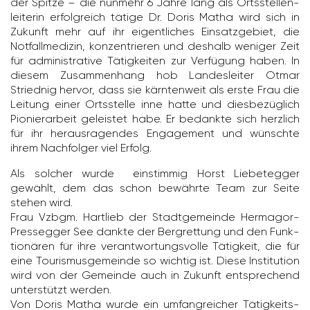
der Spitze – die nunmehr 6 Jahre lang als Orts­stel­len­
lei­terin erfolg­reich tätige Dr. Doris Matha wird sich in
Zukunft mehr auf ihr eigent­li­ches Einsatz­ge­biet, die
Notfall­me­dizin, konzen­trieren und deshalb weniger Zeit
für admi­nis­tra­tive Tätig­keiten zur Verfü­gung haben. In
diesem Zusam­men­hang hob Landes­leiter Otmar
Striednig hervor, dass sie kärn­ten­weit als erste Frau die
Leitung einer Orts­stelle inne hatte und dies­be­züg­lich
Pionier­ar­beit geleistet habe. Er bedankte sich herz­lich
für ihr heraus­ra­gendes Enga­ge­ment und wünschte
ihrem Nach­folger viel Erfolg.
Als solcher wurde einstimmig Horst Liebe­tegger
gewählt, dem das schon bewährte Team zur Seite
stehen wird.
Frau Vzbgm. Hart­lieb der Stadt­ge­meinde Hermagor-
Pres­segger See dankte der Berg­ret­tung und den Funk­
tio­nären für ihre verant­wor­tungs­volle Tätig­keit, die für
eine Touris­mus­ge­meinde so wichtig ist. Diese Insti­tu­tion
wird von der Gemeinde auch in Zukunft entspre­chend
unter­stützt werden.
Von Doris Matha wurde ein umfang­rei­cher Tätig­keits­