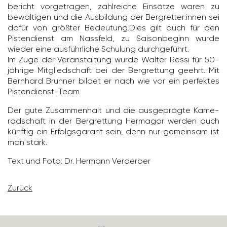
be­richt vorge­tragen, zahl­reiche Einsätze waren zu
bewäl­tigen und die Ausbil­dung der Berg­retter:innen sei
dafür von größter Bedeu­tung.Dies gilt auch für den
Pisten­dienst am Nass­feld, zu Saison­be­ginn wurde
wieder eine ausführ­liche Schu­lung durch­ge­führt.
Im Zuge der Veran­stal­tung wurde Walter Ressi für 50-
jährige Mitglied­schaft bei der Berg­ret­tung geehrt. Mit
Bern­hard Brunner bildet er nach wie vor ein perfektes
Pisten­dienst-Team.
Der gute Zusam­men­halt und die ausge­prägte Kame­
rad­schaft in der Berg­ret­tung Hermagor werden auch
künftig ein Erfolgs­ga­rant sein, denn nur gemeinsam ist
man stark.
Text und Foto: Dr. Hermann Verderber
Zurück