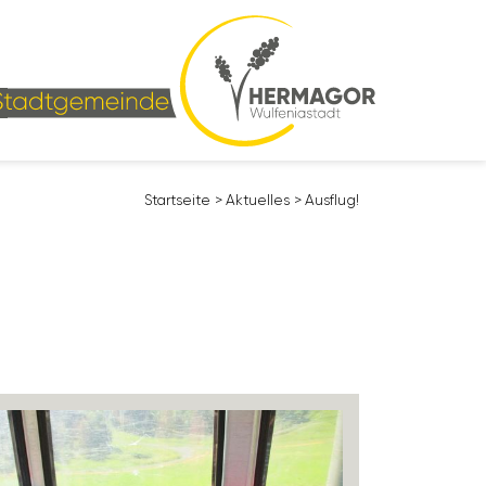
Start­seite
>
Aktu­elles
>
Ausflug!