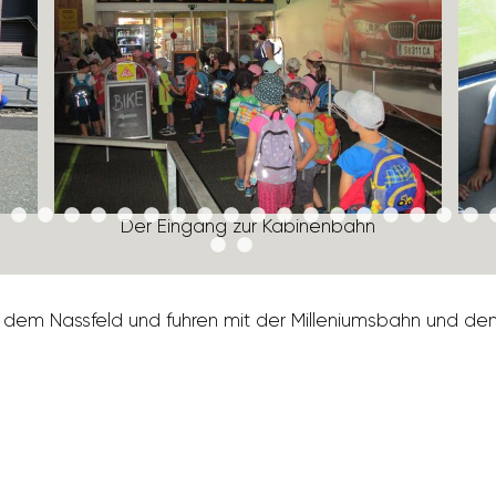
Der Eingang zur Kabi­nen­bahn
 dem Nass­feld und fuhren mit der Mille­ni­ums­bahn und d