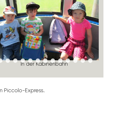
In der Kabi­nen­bahn
In
em Piccolo-Express.