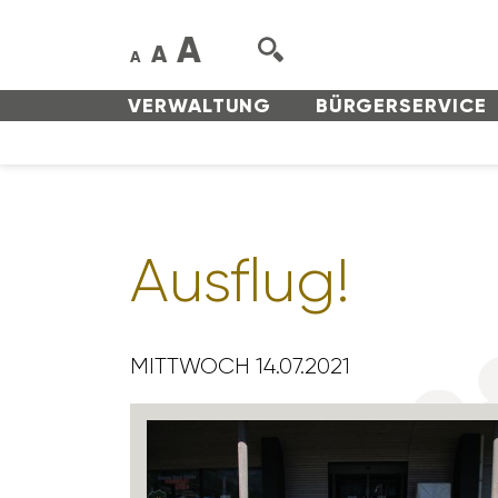
A
A
A
VERWAL­TUNG
BÜRGER­SERVICE
Ausflug!
MITTWOCH 14.07.2021