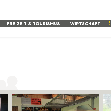
FREI­ZEIT & TOURISMUS
WIRT­SCHAFT