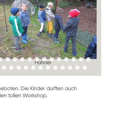
Hühner
e­boten. Die Kinder durften auch
 den tollen Work­shop.