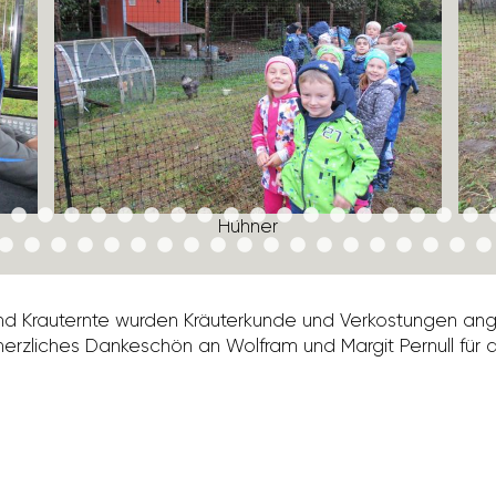
Hühner
d Krau­ternte wurden Kräu­ter­kunde und Verkos­tungen ang
herz­li­ches Danke­schön an Wolfram und Margit Pernull für