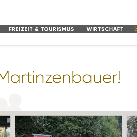
FREI­ZEIT & TOURISMUS
WIRT­SCHAFT
Martinzen­bauer!