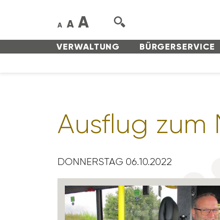
A
A
A
VERWAL­TUNG
BÜRGER­SERVICE
Ausflug zum 
DONNERSTAG 06.10.2022