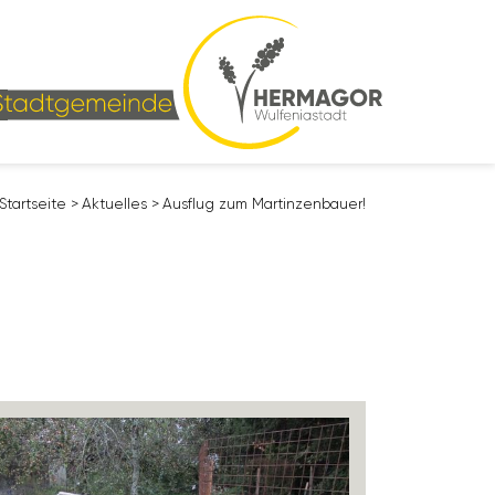
Start­seite
>
Aktu­elles
>
Ausflug zum Martinzen­bauer!