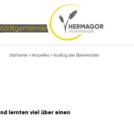
Start­seite
>
Aktu­elles
>
Ausflug der Bären­kinder
nd lernten viel über einen