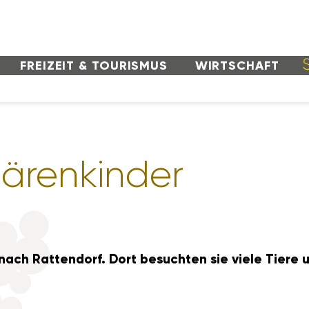
FREI­ZEIT & TOURISMUS
WIRT­SCHAFT
ären­kinder
nach Ratten­dorf. Dort besuchten sie viele Tiere u