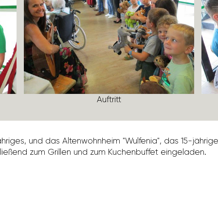
Auftritt
jähriges, und das Alten­wohn­heim "Wulfenia", das 15-jähr
lie­ßend zum Grillen und zum Kuchen­buffet einge­laden.