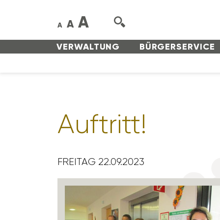
A
A
A
VERWAL­TUNG
BÜRGER­SERVICE
Auftritt!
FREITAG 22.09.2023