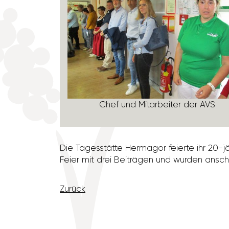
a"
Chef und Mitar­beiter der AVS
Die Tages­stätte Hermagor feierte ihr 20-
Feier mit drei Beiträgen und wurden ansch
Zurück