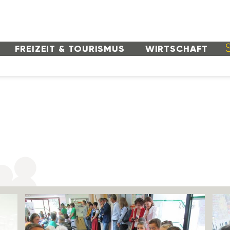
FREI­ZEIT & TOURISMUS
WIRT­SCHAFT