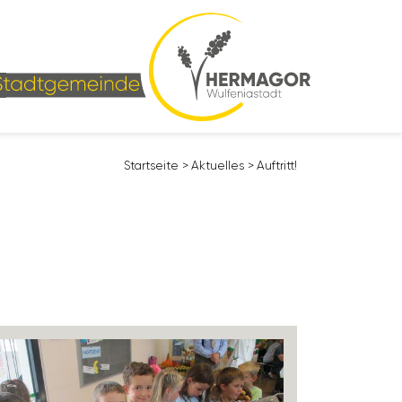
Start­seite
>
Aktu­elles
>
Auftritt!