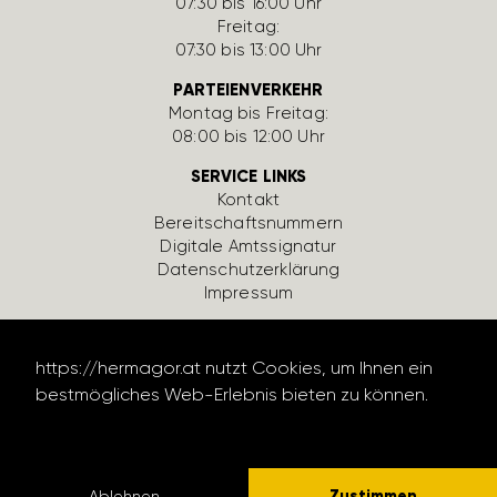
07:30 bis 16:00 Uhr
Freitag:
07:30 bis 13:00 Uhr
PARTEIENVERKEHR
Montag bis Freitag:
08:00 bis 12:00 Uhr
SERVICE LINKS
Kontakt
Bereit­schafts­num­mern
Digi­tale Amts­si­gnatur
Daten­schutz­er­klä­rung
Impressum
https://​hermagor.at nutzt Cookies, um Ihnen ein
best­mög­li­ches Web-Erlebnis bieten zu können.
Daten­schutz­er­klä­rung lesen
design by werbe­lechner.at
Zustimmen
Ablehnen