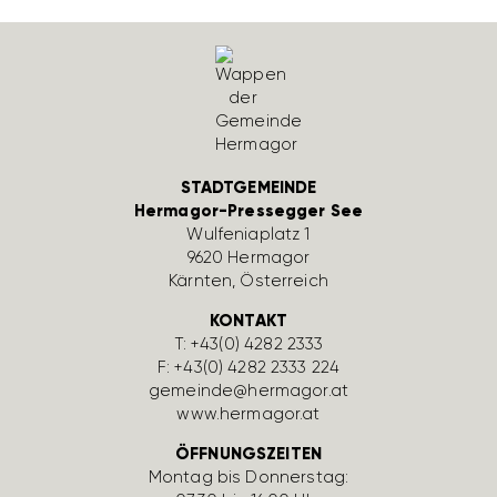
STADTGEMEINDE
Hermagor-Pressegger See
Wulfe­nia­platz 1
9620 Hermagor
Kärnten, Öster­reich
KONTAKT
T:
+43(0) 4282 2333
F: +43(0) 4282 2333 224
gemeinde@hermagor.at
www.hermagor.at
ÖFFNUNGSZEITEN
Montag bis Donnerstag: