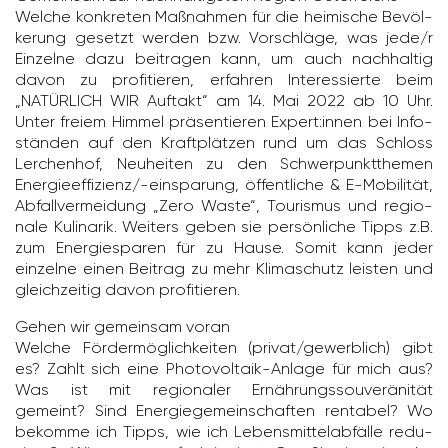
Welche konkreten Maßnahmen für die heimi­sche Bevöl­
ke­rung gesetzt werden bzw. Vorschläge, was jede/​r
Einzelne dazu beitragen kann, um auch nach­haltig
davon zu profi­tieren, erfahren Inter­es­sierte beim
„NATÜRLICH WIR Auftakt“ am 14. Mai 2022 ab 10 Uhr.
Unter freiem Himmel präsen­tieren Expert:innen bei Info­
ständen auf den Kraft­plätzen rund um das Schloss
Lerchenhof, Neuheiten zu den Schwer­punkt­themen
Ener­gie­ef­fi­zienz/-​einspa­rung, öffent­liche & E-Mobi­lität,
Abfall­ver­mei­dung „Zero Waste“, Tourismus und regio­
nale Kuli­narik. Weiters geben sie persön­liche Tipps z.B.
zum Ener­gie­sparen für zu Hause. Somit kann jeder
einzelne einen Beitrag zu mehr Klima­schutz leisten und
gleich­zeitig davon profi­tieren.
Gehen wir gemeinsam voran
Welche Fördermöglich­keiten (privat/​gewerb­lich) gibt
es? Zahlt sich eine Photo­vol­taik-Anlage für mich aus?
Was ist mit regio­naler Ernährungs­sou­veränität
gemeint? Sind Ener­gie­ge­mein­schaften rentabel? Wo
bekomme ich Tipps, wie ich Lebens­mit­tel­ab­fälle redu­