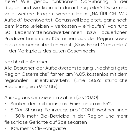
ziere? Wie genau funk­tio­niert Car-Sharing in der
Region und wie kann ich darauf zugreifen? Diese und
viele weitere Fragen werden beim „NATÜRLICH WIR
Auftakt“ beant­wortet. Genuss­voll begleitet, ganz nach
dem Motto „erleben – verkosten – einkaufen“, von rund
30 Lebens­mit­tel­hand­werker:innen bzw. bäuer­li­chen
Produ­zent:innen und Köch:innen aus der Region sowie
aus dem benach­barten Friaul. „Slow Food Gren­zenlos“
– der Markt­platz des guten Geschmacks.
Nach­haltig Anreisen
Alle Besu­cher der Auftakt­ver­an­stal­tung „Nach­hal­tigste
Region Öster­reichs“ fahren am 14.05. kostenlos mit dem
regio­nalen Lini­en­bus­ver­kehr. (Linie 5066: stünd­liche
Bedie­nung von 9-17 Uhr).
Auszug aus den Zielen in Zahlen (bis 2030):
• Senken der Treib­hausgas-Emis­sionen um 55%
• 5 Car-Sharing-Fahr­zeuge pro 1.000 Einwohner:innen
• 30% mehr Bio-Betriebe in der Region und mehr
fleisch­lose Gerichte auf Spei­se­karten
• 10% mehr Öffi-Fahr­gäste