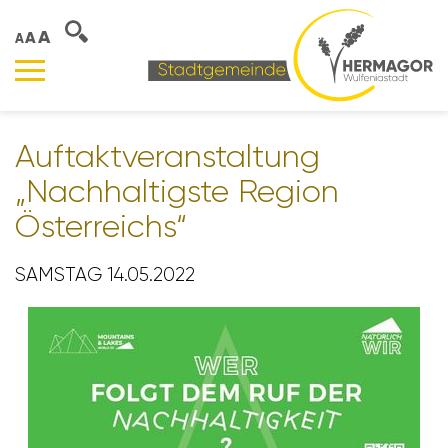
A
A
A
Auftakt­ver­an­stal­tung
„Nach­hal­tigste Region
Öster­reichs“
SAMSTAG 14.05.2022