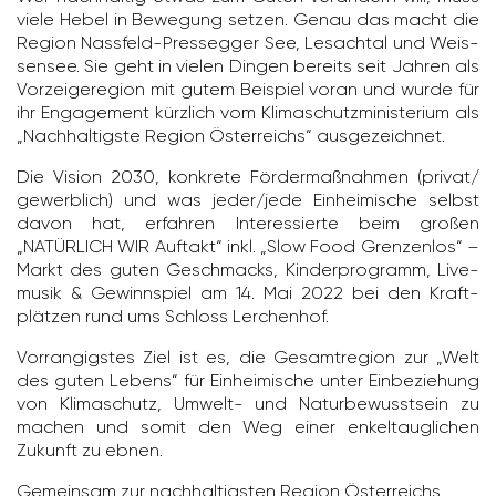
viele Hebel in Bewe­gung setzen. Genau das macht die
Region Nass­feld-Pres­segger See, Lesachtal und Weis­
sensee. Sie geht in vielen Dingen bereits seit Jahren als
Vorzei­ge­re­gion mit gutem Beispiel voran und wurde für
ihr Enga­ge­ment kürz­lich vom Klima­schutz­mi­nis­te­rium als
„Nach­hal­tigste Region Öster­reichs“ ausge­zeichnet.
Die Vision 2030, konkrete Förder­maß­nahmen (privat/​
gewerb­lich) und was jeder/​jede Einhei­mi­sche selbst
davon hat, erfahren Inter­es­sierte beim großen
„NATÜRLICH WIR Auftakt“ inkl. „Slow Food Gren­zenlos“ –
Markt des guten Geschmacks, Kinder­pro­gramm, Live­
musik & Gewinn­spiel am 14. Mai 2022 bei den Kraft­
plätzen rund ums Schloss Lerchenhof.
Vorran­gigstes Ziel ist es, die Gesamt­re­gion zur „Welt
des guten Lebens“ für Einhei­mi­sche unter Einbe­zie­hung
von Klima­schutz, Umwelt- und Natur­be­wusst­sein zu
machen und somit den Weg einer enkeltaug­li­chen
Zukunft zu ebnen.
Gemeinsam zur nach­hal­tigsten Region Öster­reichs