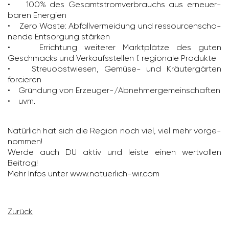
• 100% des Gesamt­strom­ver­brauchs aus erneu­er­
baren Ener­gien
• Zero Waste: Abfall­ver­mei­dung und ressour­cen­scho­
nende Entsor­gung stärken
• Errich­tung weiterer Markt­plätze des guten
Geschmacks und Verkaufs­stellen f. regio­nale Produkte
• Streu­obst­wiesen, Gemüse- und Kräu­ter­gärten
forcieren
• Grün­dung von Erzeuger-/​Abneh­mer­ge­mein­schaften
• uvm.
Natür­lich hat sich die Region noch viel, viel mehr vorge­
nommen!
Werde auch DU aktiv und leiste einen wert­vollen
Beitrag!
Mehr Infos unter www.natu­er­lich-wir.com
Zurück