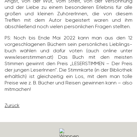
Angst, von der Wut, vom Streit, von der Versöh­nung
und der Liebe zu einem beson­deren Erlebnis für alle
großen und kleinen Zuhö­re­rInnen, die von diesem
Treffen mit dem Autor begeis­tert waren und ihm
abschlie­ßend noch vielen persön­li­chen Fragen stellten.
PS: Noch bis Ende Mai 2022 kann man aus den 12
vorge­schla­genen Büchern sein persön­li­ches Lieb­lings­
buch wählen und dafür voten (auch online unter
www.leser­stimmen.at) Das Buch mit den meisten
Stimmen gewinnt den Preis „LESER­STIMMEN – Der Preis
der jungen Lese­rInnen“. Die Stimm­karte (in der Biblio­thek
erhält­lich) ist gleich­zeitig ein Los, mit dem man tolle
Preise wie z. B. Bücher und Reisen gewinnen kann – also
mitma­chen!
Zurück