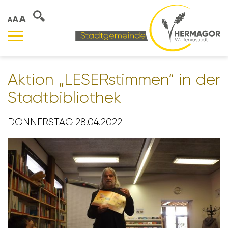
A
A
A
Aktion „LESER­stimmen“ in der
Stadt­bi­blio­thek
DONNERSTAG 28.04.2022