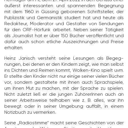
äußerst inter­es­santen und span­nenden Begeg­nung
mit dem 1960 in Güssing gebo­renen Schrift­steller, der
Publi­zistik und Germa­nistik studiert hat und heute als
Redak­teur, Moderator und Gestalter von Sendungen
für den ORF-Hörfunk arbeitet. Neben seiner Tätig­keit
als Jour­na­list hat er über 150 Bücher veröf­fent­licht und
dafür auch schon etliche Auszeich­nungen und Preise
erhalten.
Heinz Janisch versteht seine Lesungen als Begeg­
nungen, bei denen er den Kindern zeigt, wie man selbst
ins Dichten und Reimen kommt, Wolken-Kino spielt uvm.
Er stellte den Kinder nicht nur einige seiner vielen Bücher
vor, sondern gestal­tete mit ihnen auch Sprach­spiele,
um ihnen Mut zu machen, mit der Sprache zu spielen.
Nicht zuletzt ließ er die jungen Zuhö­re­rInnen auch an
seiner Arbeits­weise teil­haben wie z. B. alles, war ihn
bewegt oder in seiner Umge­bung auffällt, in einem
Notiz­buch zu vermerken.
Seine „Radio­stimme“ macht seine Geschichten von der