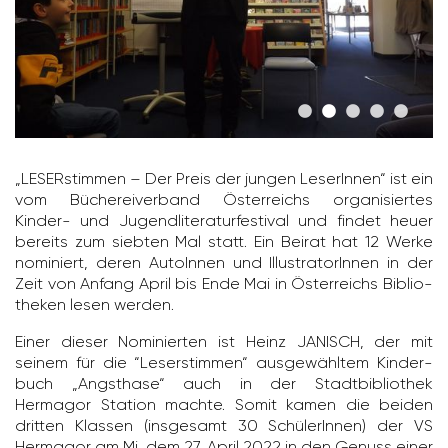
„LESER­stimmen – Der Preis der jungen Lese­rInnen“ ist ein
vom Büche­rei­ver­band Öster­reichs orga­ni­siertes
Kinder- und Jugend­li­te­ra­tur­fes­tival und findet heuer
bereits zum siebten Mal statt. Ein Beirat hat 12 Werke
nomi­niert, deren Auto­Innen und Illus­tra­to­rInnen in der
Zeit von Anfang April bis Ende Mai in Öster­reichs Biblio­
theken lesen werden.
Einer dieser Nomi­nierten ist Heinz JANISCH, der mit
seinem für die “Leser­stimmen“ ausge­wähltem Kinder­
buch „Angst­hase“ auch in der Stadt­bi­blio­thek
Hermagor Station machte. Somit kamen die beiden
dritten Klassen (insge­samt 30 Schü­le­rInnen) der VS
Hermagor am Mi, dem 27. April 2022 in den Genuss einer