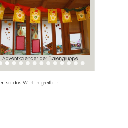
Advent­ka­lender der Bären­gruppe
Advent­ka­le
hen so das Warten greifbar.