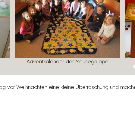
Advent­ka­lender der Mäuse­gruppe
en Tag vor Weih­nachten eine kleine Überra­schung und mac