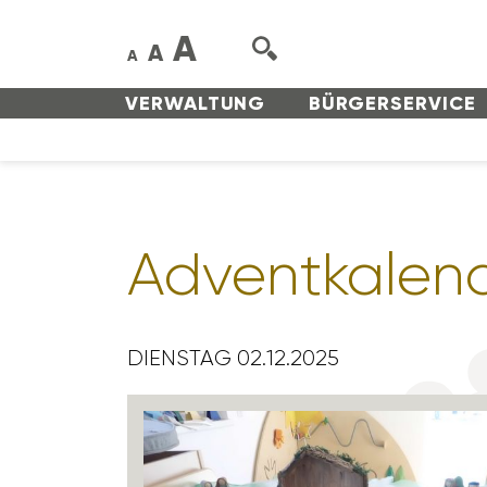
A
A
A
VERWAL­TUNG
BÜRGER­SERVICE
Advent­ka­len
DIENSTAG 02.12.2025