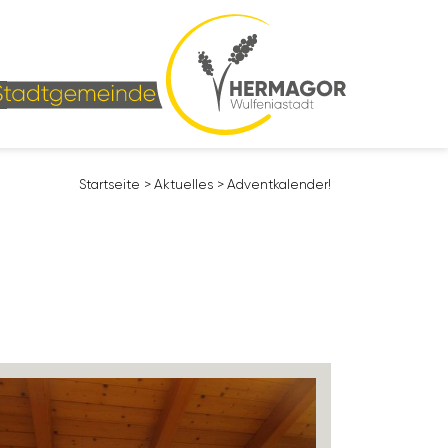
Start­seite
>
Aktu­elles
>
Advent­ka­lender!