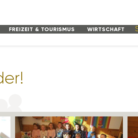
FREI­ZEIT & TOURISMUS
WIRT­SCHAFT
der!