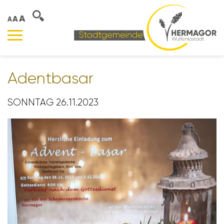
A
A
A
Adent­basar
SONNTAG 26.11.2023