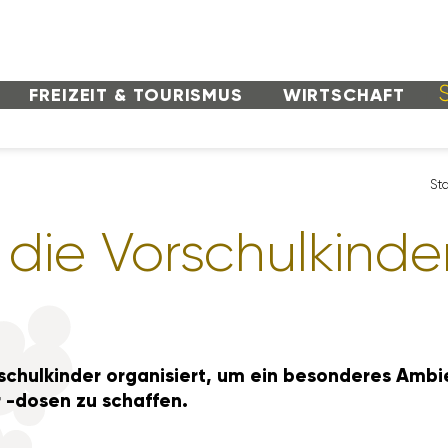
FREI­ZEIT & TOURISMUS
WIRT­SCHAFT
Sta
die Vorschul­kinde
chul­kinder orga­ni­siert, um ein beson­deres Ambi­
 -dosen zu schaffen.