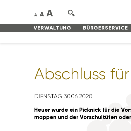
A
A
A
VERWAL­TUNG
BÜRGER­SERVICE
Abschluss für 
DIENSTAG 30.06.2020
Heuer wurde ein Pick­nick für die Vors
mappen und der Vorschul­tüten oder