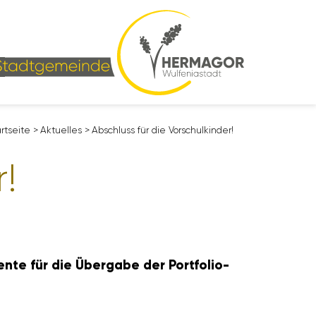
rt­seite
>
Aktu­elles
>
Abschluss für die Vorschul­kinder!
r!
ente für die Übergabe der Port­fo­lio­