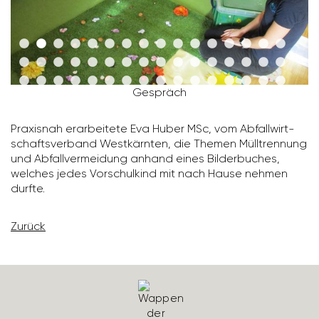
Gespräch
Praxisnah erar­bei­tete Eva Huber MSc, vom Abfall­wirt­
schafts­ver­band West­kärnten, die Themen Müll­tren­nung
und Abfall­ver­mei­dung anhand eines Bilder­bu­ches,
welches jedes Vorschul­kind mit nach Hause nehmen
durfte.
Zurück