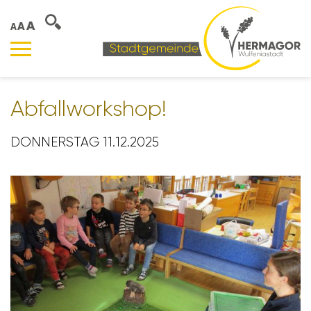
A
A
A
Abfall­work­shop!
DONNERSTAG 11.12.2025