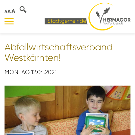
A
A
A
Abfall­wirt­schafts­ver­band
West­kärnten!
MONTAG 12.04.2021