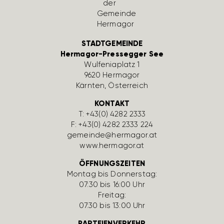
STADTGEMEINDE
Hermagor-Pressegger See
Wulfe­nia­platz 1
9620 Hermagor
Kärnten, Öster­reich
KONTAKT
T:
+43(0) 4282 2333
F: +43(0) 4282 2333 224
gemeinde@hermagor.at
www.hermagor.at
ÖFFNUNGSZEITEN
Montag bis Donnerstag:
07:30 bis 16:00 Uhr
Freitag:
07:30 bis 13:00 Uhr
PARTEIENVERKEHR