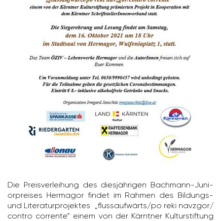
Die Preis­ver­lei­hung des dies­jäh­rigen Bach­mann-Juni­
or­preises Hermagor findet im Rahmen des Bildungs-
und Lite­ra­tur­pro­jektes „fluss­auf­wärts/​po reki navzgor/​
contro corrente“ einem von der Kärntner Kultur­stif­tung