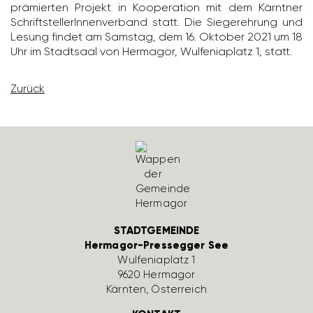
prämierten Projekt in Koope­ra­tion mit dem Kärntner
Schrift­stel­le­rIn­nen­ver­band statt. Die Sieger­eh­rung und
Lesung findet am Samstag, dem 16. Oktober 2021 um 18
Uhr im Stadt­saal von Hermagor, Wulfe­nia­platz 1, statt.
Zurück
STADTGEMEINDE
Hermagor-Pressegger See
Wulfe­nia­platz 1
9620 Hermagor
Kärnten, Öster­reich