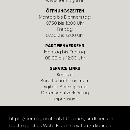
www.hermagor.at
ÖFFNUNGSZEITEN
Montag bis Donnerstag:
07:30 bis 16:00 Uhr
Freitag:
07:30 bis 13:00 Uhr
PARTEIENVERKEHR
Montag bis Freitag:
08:00 bis 12:00 Uhr
SERVICE LINKS
Kontakt
Bereit­schafts­num­mern
Digi­tale Amts­si­gnatur
Daten­schutz­er­klä­rung
Impressum
https://hermagor.at nutzt Cookies, um Ihnen ein
bestmögliches Web-Erlebnis bieten zu können.