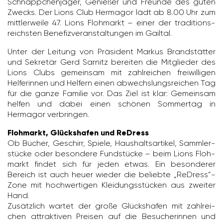
Schnäpp­chen­jäger, Genießer und Freunde des guten
Zwecks. Der Lions Club Hermagor lädt ab 8.00 Uhr zum
mitt­ler­weile 47. Lions Floh­markt – einer der tradi­ti­ons­
reichsten Bene­fiz­ver­an­stal­tungen im Gailtal.
Unter der Leitung von Präsi­dent Markus Brand­stätter
und Sekretär Gerd Sarnitz bereiten die Mitglieder des
Lions Clubs gemeinsam mit zahl­rei­chen frei­wil­ligen
Helfe­rinnen und Helfern einen abwechs­lungs­rei­chen Tag
für die ganze Familie vor. Das Ziel ist klar: Gemeinsam
helfen und dabei einen schönen Sommertag in
Hermagor verbringen.
Flohmarkt, Glückshafen und ReDress
Ob Bücher, Geschirr, Spiele, Haus­halts­ar­tikel, Samm­ler­
stücke oder beson­dere Fund­stücke – beim Lions Floh­
markt findet sich für jeden etwas. Ein beson­derer
Bereich ist auch heuer wieder die beliebte „ReDress“-
Zone mit hoch­wer­tigen Klei­dungs­stü­cken aus zweiter
Hand.
Zusätz­lich wartet der große Glücks­hafen mit zahl­rei­
chen attrak­tiven Preisen auf die Besu­che­rinnen und