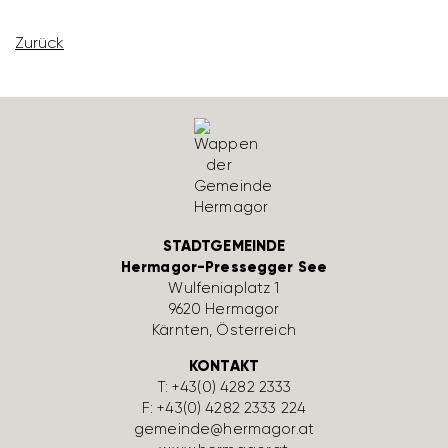
Zurück
STADTGEMEINDE
Hermagor-Pressegger See
Wulfe­nia­platz 1
9620 Hermagor
Kärnten, Öster­reich
KONTAKT
T:
+43(0) 4282 2333
F: +43(0) 4282 2333 224
gemeinde@hermagor.at