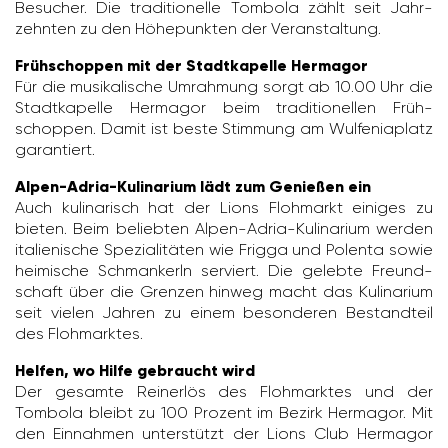
Besu­cher. Die tradi­tio­nelle Tombola zählt seit Jahr­
zehnten zu den Höhe­punkten der Veran­stal­tung.
Frühschoppen mit der Stadtkapelle Hermagor
Für die musi­ka­li­sche Umrah­mung sorgt ab 10.00 Uhr die
Stadt­ka­pelle Hermagor beim tradi­tio­nellen Früh­
schoppen. Damit ist beste Stim­mung am Wulfe­nia­platz
garan­tiert.
Alpen-Adria-Kulinarium lädt zum Genießen ein
Auch kuli­na­risch hat der Lions Floh­markt einiges zu
bieten. Beim beliebten Alpen-Adria-Kuli­na­rium werden
italie­ni­sche Spezia­li­täten wie Frigga und Polenta sowie
heimi­sche Schman­kerln serviert. Die gelebte Freund­
schaft über die Grenzen hinweg macht das Kuli­na­rium
seit vielen Jahren zu einem beson­deren Bestand­teil
des Floh­marktes.
Helfen, wo Hilfe gebraucht wird
Der gesamte Rein­erlös des Floh­marktes und der
Tombola bleibt zu 100 Prozent im Bezirk Hermagor. Mit
den Einnahmen unter­stützt der Lions Club Hermagor