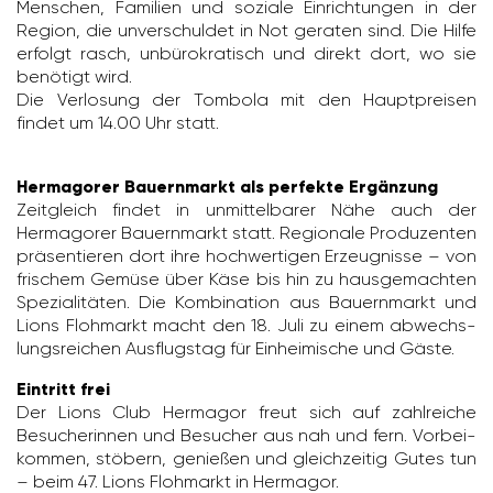
Menschen, Fami­lien und soziale Einrich­tungen in der
Region, die unver­schuldet in Not geraten sind. Die Hilfe
erfolgt rasch, unbü­ro­kra­tisch und direkt dort, wo sie
benö­tigt wird.
Die Verlo­sung der Tombola mit den Haupt­preisen
findet um 14.00 Uhr statt.
Hermagorer Bauernmarkt als perfekte Ergänzung
Zeit­gleich findet in unmit­tel­barer Nähe auch der
Herma­gorer Bauern­markt statt. Regio­nale Produ­zenten
präsen­tieren dort ihre hoch­wer­tigen Erzeug­nisse – von
frischem Gemüse über Käse bis hin zu haus­ge­machten
Spezia­li­täten. Die Kombi­na­tion aus Bauern­markt und
Lions Floh­markt macht den 18. Juli zu einem abwechs­
lungs­rei­chen Ausflugstag für Einhei­mi­sche und Gäste.
Eintritt frei
Der Lions Club Hermagor freut sich auf zahl­reiche
Besu­che­rinnen und Besu­cher aus nah und fern. Vorbei­
kommen, stöbern, genießen und gleich­zeitig Gutes tun
– beim 47. Lions Floh­markt in Hermagor.