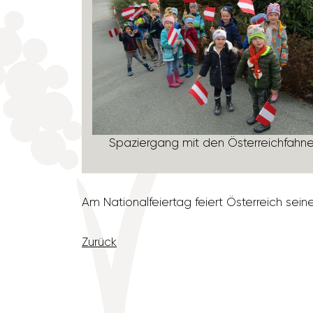
Spazier­gang mit den Öster­reich­fahn
Am Natio­nal­fei­ertag feiert Öster­reich sein
Zurück