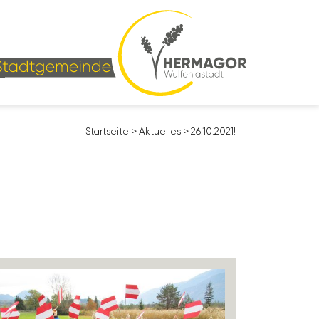
Start­seite
>
Aktu­elles
>
26.10.2021!