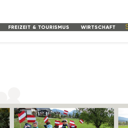
FREI­ZEIT & TOURISMUS
WIRT­SCHAFT