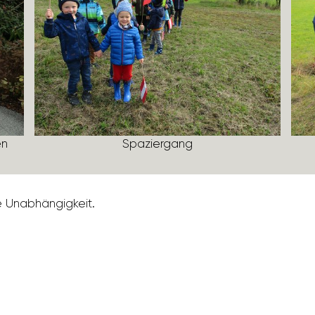
en
Spazier­gang
e Unab­hän­gig­keit.