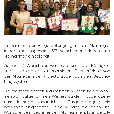
Im Rahmen der Bürger­be­tei­li­gung mittels Meinungs­
folder sind insge­samt 517 verschie­dene Ideen und
Maßnahmen einge­langt.
Ziel des 2. Work­shops war es, diese nach Häufig­keit
und Umsetz­bar­keit zu prio­ri­sieren. Dies erfolgte von
den Mitglie­dern der Projekt­gruppe nach dem Bepunk­
tungs­system.
Die meist­be­wer­teten Maßnahmen wurden im Maßnah­
men­plan aufge­nommen. Weiters wurde im Jugend­zen­
trum Hermagor zusätz­lich zur Bürger­be­fra­gung ein
Work­shop abge­halten. Dabei wurden die Ideen und
Wünsche des beste­henden Maßnah­men­plans detail­