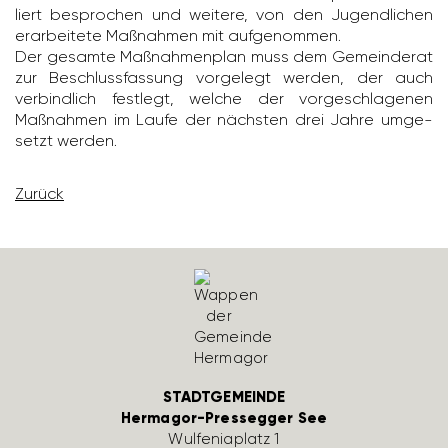
liert bespro­chen und weitere, von den Jugend­li­chen
erar­bei­tete Maßnahmen mit aufge­nommen.
Der gesamte Maßnah­men­plan muss dem Gemein­derat
zur Beschluss­fas­sung vorge­legt werden, der auch
verbind­lich fest­legt, welche der vorge­schla­genen
Maßnahmen im Laufe der nächsten drei Jahre umge­
setzt werden.
Zurück
STADTGEMEINDE
Hermagor-Pressegger See
Wulfe­nia­platz 1