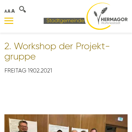
A
A
A
2. Work­shop der Projekt­
gruppe
FREITAG 19.02.2021