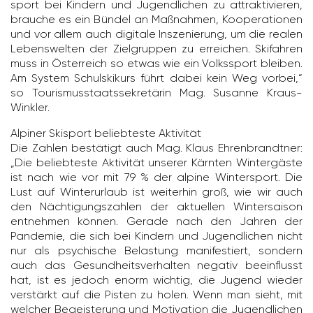
sport bei Kindern und Jugend­li­chen zu attrak­ti­vieren,
brauche es ein Bündel an Maßnahmen, Koope­ra­tionen
und vor allem auch digi­tale Insze­nie­rung, um die realen
Lebens­welten der Ziel­gruppen zu errei­chen. Skifahren
muss in Öster­reich so etwas wie ein Volks­sport bleiben.
Am System Schul­ski­kurs führt dabei kein Weg vorbei,“
so Touris­mus­staats­se­kre­tärin Mag. Susanne Kraus-
Winkler.
Alpiner Skisport belieb­teste Akti­vität
Die Zahlen bestä­tigt auch Mag. Klaus Ehren­brandtner:
„Die belieb­teste Akti­vität unserer Kärnten Winter­gäste
ist nach wie vor mit 79 % der alpine Winter­sport. Die
Lust auf Winter­ur­laub ist weiterhin groß, wie wir auch
den Näch­ti­gungs­zahlen der aktu­ellen Winter­saison
entnehmen können. Gerade nach den Jahren der
Pandemie, die sich bei Kindern und Jugend­li­chen nicht
nur als psychi­sche Belas­tung mani­fes­tiert, sondern
auch das Gesund­heits­ver­halten negativ beein­flusst
hat, ist es jedoch enorm wichtig, die Jugend wieder
verstärkt auf die Pisten zu holen. Wenn man sieht, mit
welcher Begeis­te­rung und Moti­va­tion die Jugend­li­chen