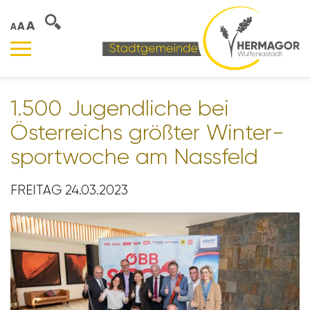
A
A
A
1.500 Jugend­liche bei
Öster­reichs größter Winter­
sport­woche am Nass­feld
FREITAG 24.03.2023