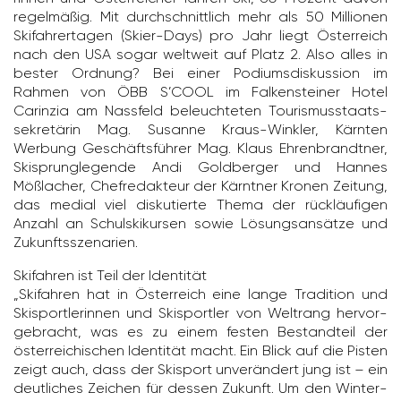
regel­mäßig. Mit durch­schnitt­lich mehr als 50 Millionen
Skifah­rer­tagen (Skier-Days) pro Jahr liegt Öster­reich
nach den USA sogar welt­weit auf Platz 2. Also alles in
bester Ordnung? Bei einer Podi­ums­dis­kus­sion im
Rahmen von ÖBB S’COOL im Falken­steiner Hotel
Carinzia am Nass­feld beleuch­teten Touris­mus­staats­
se­kre­tärin Mag. Susanne Kraus-Winkler, Kärnten
Werbung Geschäfts­führer Mag. Klaus Ehren­brandtner,
Skisprun­g­le­gende Andi Gold­berger und Hannes
Mößla­cher, Chef­re­dak­teur der Kärntner Kronen Zeitung,
das medial viel disku­tierte Thema der rück­läu­figen
Anzahl an Schul­ski­kursen sowie Lösungs­an­sätze und
Zukunfts­sze­na­rien.
Skifahren ist Teil der Iden­tität
„Skifahren hat in Öster­reich eine lange Tradi­tion und
Skisport­le­rinnen und Skisportler von Welt­rang hervor­
ge­bracht, was es zu einem festen Bestand­teil der
öster­rei­chi­schen Iden­tität macht. Ein Blick auf die Pisten
zeigt auch, dass der Skisport unver­än­dert jung ist – ein
deut­li­ches Zeichen für dessen Zukunft. Um den Winter­