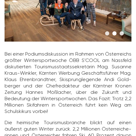
Bei einer Podi­ums­dis­kus­sion im Rahmen von Öster­reichs
größter Winter­sport­woche ÖBB S’COOL am Nass­feld
disku­tierten Touris­mus­staats­se­kre­tärin Mag. Susanne
Kraus-Winkler, Kärnten Werbung Geschäfts­führer Mag.
Klaus Ehren­brandtner, Skisprun­g­le­gende Andi Gold­
berger und der Chef­re­dak­teur der Kärntner Kronen
Zeitung Hannes Mößla­cher, über die Zukunft und
Bedeu­tung der Winter­sport­wo­chen. Das Fazit: Trotz 2,2
Millionen Skifah­rern in Öster­reich führt kein Weg am
Schul­ski­kurs vorbei!
Die heimi­sche Touris­mus­branche blickt auf einen
äußerst guten Winter zurück. 2,2 Millionen Öster­rei­che­
rinnen und Öster­rei­cher fahren Ski, 60 Prozent davon