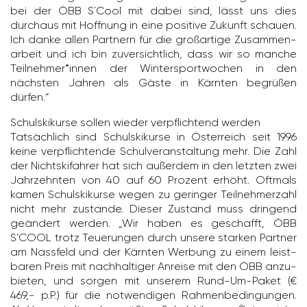
bei der ÖBB S´Cool mit dabei sind, lässt uns dies
durchaus mit Hoff­nung in eine posi­tive Zukunft schauen.
Ich danke allen Part­nern für die groß­ar­tige Zusam­men­
ar­beit und ich bin zuver­sicht­lich, dass wir so manche
Teil­nehmer*innen der Winter­sport­wo­chen in den
nächsten Jahren als Gäste in Kärnten begrüßen
dürfen.“
Schul­ski­kurse sollen wieder verpflich­tend werden
Tatsäch­lich sind Schul­ski­kurse in Öster­reich seit 1996
keine verpflich­tende Schul­ver­an­stal­tung mehr. Die Zahl
der Nichtski­fahrer hat sich außerdem in den letzten zwei
Jahr­zehnten von 40 auf 60 Prozent erhöht. Oftmals
kamen Schul­ski­kurse wegen zu geringer Teil­neh­mer­zahl
nicht mehr zustande. Dieser Zustand muss drin­gend
geän­dert werden. „Wir haben es geschafft, ÖBB
S‘COOL trotz Teue­rungen durch unsere starken Partner
am Nass­feld und der Kärnten Werbung zu einem leist­
baren Preis mit nach­hal­tiger Anreise mit den ÖBB anzu­
bieten, und sorgen mit unserem Rund-Um-Paket (€
469,- p.P.) für die notwen­digen Rahmen­be­din­gungen.