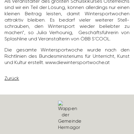
Als Veran­stalter des größten Schul­ski­kurses Öster­reichs
sind wir ein Teil der Lösung, können aller­dings nur einen
kleinen Beitrag leisten, damit Winter­sport­wo­chen
attraktiv bleiben. Es bedarf vieler weiterer Stell­
schrauben, den Winter­sport wieder beliebter zu
machen“, so Julia Verhounig, Geschäfts­füh­rerin von
Splash­line und Veran­stal­terin von ÖBB S’COOL.
Die gesamte Winter­sport­woche wurde nach den
Richt­li­nien des Bundes­mi­nis­te­riums für Unter­richt, Kunst
und Kultur erstellt. www.diewin­ter­sport­woche.at
Zurück