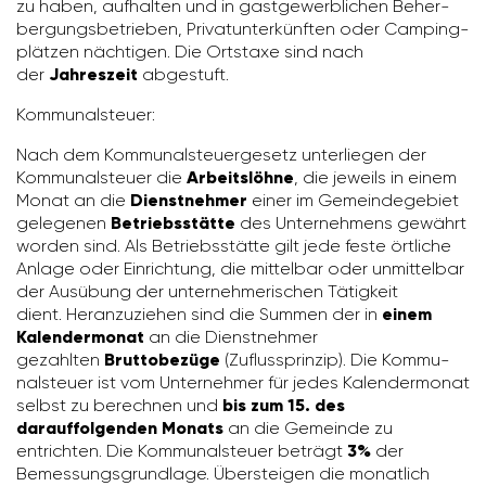
zu haben, aufhalten und in gast­ge­werb­li­chen Beher­
ber­gungs­be­trieben, Privat­un­ter­künften oder Camping­
plätzen näch­tigen. Die Orts­taxe sind nach
der
Jahreszeit
abge­stuft.
Kommu­nal­steuer:
Nach dem Kommu­nal­steu­er­ge­setz unter­liegen der
Kommu­nal­steuer die
Arbeitslöhne
, die jeweils in einem
Monat an die
Dienstnehmer
einer im Gemein­de­ge­biet
gele­genen
Betriebsstätte
des Unter­neh­mens gewährt
worden sind. Als Betriebs­stätte gilt jede feste örtliche
Anlage oder Einrich­tung, die mittelbar oder unmit­telbar
der Ausübung der unter­neh­me­ri­schen Tätig­keit
dient. Heran­zu­ziehen sind die Summen der in
einem
Kalendermonat
an die Dienst­nehmer
gezahlten
Bruttobezüge
(Zufluss­prinzip). Die Kommu­
nal­steuer ist vom Unter­nehmer für jedes Kalen­der­monat
selbst zu berechnen und
bis zum 15. des
darauffolgenden Monats
an die Gemeinde zu
entrichten. Die Kommu­nal­steuer beträgt
3%
der
Bemes­sungs­grund­lage. Übersteigen die monat­lich