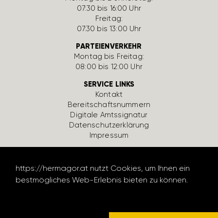
07:30 bis 16:00 Uhr
Freitag:
07:30 bis 13:00 Uhr
PARTEIENVERKEHR
Montag bis Freitag:
08:00 bis 12:00 Uhr
SERVICE LINKS
Kontakt
Bereit­schafts­num­mern
Digi­tale Amts­si­gnatur
Daten­schutz­er­klä­rung
Impressum
https://​hermagor.at nutzt Cookies, um Ihnen ein
best­mög­li­ches Web-Erlebnis bieten zu können.
Daten­schutz­er­klä­rung lesen
design by werbe­lechner.at