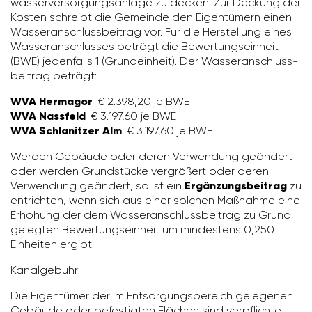
was­ser­ver­sor­gungs­an­lage zu decken. Zur Deckung der
Kosten schreibt die Gemeinde den Eigen­tü­mern einen
Wasser­an­schluss­bei­trag vor. Für die Herstel­lung eines
Wasser­an­schlusses beträgt die Bewer­tungs­ein­heit
(BWE) jeden­falls 1 (Grund­ein­heit). Der Wasser­an­schluss­
bei­trag beträgt:
WVA Hermagor
€ 2.398,20 je BWE
WVA Nassfeld
€ 3.197,60 je BWE
WVA Schlanitzer Alm
€ 3.197,60 je BWE
Werden Gebäude oder deren Verwen­dung geän­dert
oder werden Grund­stücke vergrö­ßert oder deren
Verwen­dung geän­dert, so ist ein
Ergänzungsbeitrag
zu
entrichten, wenn sich aus einer solchen Maßnahme eine
Erhö­hung der dem Wasser­an­schluss­bei­trag zu Grund
gelegten Bewer­tungs­ein­heit um mindes­tens 0,250
Einheiten ergibt.
Kanal­ge­bühr:
Die Eigen­tümer der im Entsor­gungs­be­reich gele­genen
Gebäude oder befes­tigten Flächen sind verpflichtet,