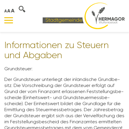
A
A
A
Infor­ma­tionen zu Steuern
und Abgaben
Grund­steuer:
Der Grund­steuer unter­liegt der inlän­di­sche Grund­be­
sitz. Die Vorschrei­bung der Grund­steuer erfolgt auf
Grund der vom Finanzamt erlas­senen Fest­stel­lungs­be­
scheide (Einheits­wert- und Grund­steu­er­mess­be­
scheide). Der Einheits­wert bildet die Grund­lage für die
Ermitt­lung des Steu­er­mess­be­trages. Der Jahres­be­trag
der Grund­steuer ergibt sich aus der Verviel­fa­chung des
im Fest­stel­lungs­be­scheid des Finanz­amtes ermit­telten
Grund­steu­er­mess­be­trages mit dem vom Gemein­derat