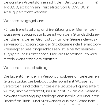
gewährten Arbeits­löhne nicht den Betrag von €
1.460,00, so kann ein Frei­be­trag von € 1.095,00 in
Abzug gebracht werden.
Wasser­be­zugs­ge­bühr:
Für die Bereit­stel­lung und Benüt­zung der Gemein­de­
was­ser­ver­sor­gungs­an­lage ist von den Grund­stücks­ei­
gen­tü­mern, deren Grund­stück an die Gemein­de­was­
ser­ver­sor­gungs­an­lage der Stadt­ge­meinde Hermagor-
Pres­segger See ange­schlossen ist, eine Wasser­be­
zugs­ge­bühr zu entrichten. Der Wasser­ver­brauch wird
mittels Wasser­zäh­lers ermit­telt.
Wasser­an­schluss­bei­trag:
Die Eigen­tümer der im Versor­gungs­be­reich gele­genen
Grund­stücke, die bebaut oder sonst mit Wasser zu
versorgen sind oder für die eine Baube­wil­li­gung erteilt
wurde, sind verpflichtet, ihr Grund­stück an die Gemein­
de­was­ser­ver­sor­gungs­an­lage anzu­schließen und ihren
Bedarf an Trink- und Nutz­wasser aus der Gemein­de­