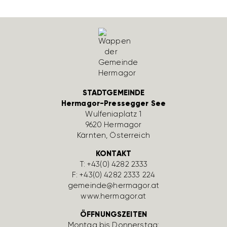
STADTGEMEINDE
Hermagor-Pressegger See
Wulfe­nia­platz 1
9620 Hermagor
Kärnten, Öster­reich
KONTAKT
T:
+43(0) 4282 2333
F: +43(0) 4282 2333 224
gemeinde@hermagor.at
www.hermagor.at
ÖFFNUNGSZEITEN
Montag bis Donnerstag: