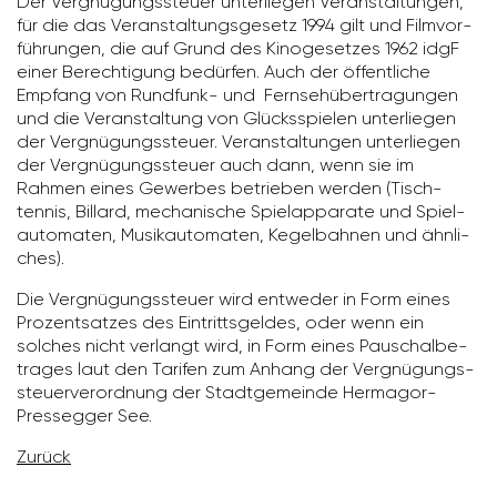
Der Vergnü­gungs­steuer unter­liegen Veran­stal­tungen,
für die das Veran­stal­tungs­ge­setz 1994 gilt und Film­vor­
füh­rungen, die auf Grund des Kino­ge­setzes 1962 idgF
einer Berech­ti­gung bedürfen. Auch der öffent­liche
Empfang von Rund­funk- und Fern­seh­über­tra­gungen
und die Veran­stal­tung von Glücks­spielen unter­liegen
der Vergnü­gungs­steuer. Veran­stal­tungen unter­liegen
der Vergnü­gungs­steuer auch dann, wenn sie im
Rahmen eines Gewerbes betrieben werden (Tisch­
tennis, Billard, mecha­ni­sche Spiel­ap­pa­rate und Spiel­
au­to­maten, Musik­au­to­maten, Kegel­bahnen und ähnli­
ches).
Die Vergnü­gungs­steuer wird entweder in Form eines
Prozent­satzes des Eintritts­geldes, oder wenn ein
solches nicht verlangt wird, in Form eines Pauschal­be­
trages laut den Tarifen zum Anhang der Vergnü­gungs­
steu­er­ver­ord­nung der Stadt­ge­meinde Hermagor-
Pres­segger See.
Zurück