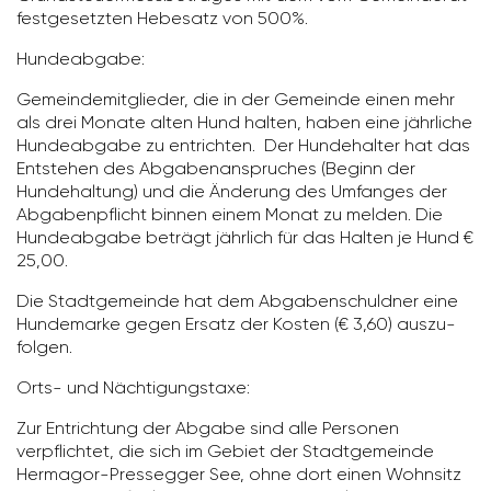
fest­ge­setzten Hebe­satz von 500%.
Hunde­ab­gabe:
Gemein­de­mit­glieder, die in der Gemeinde einen mehr
als drei Monate alten Hund halten, haben eine jähr­liche
Hunde­ab­gabe zu entrichten. Der Hunde­halter hat das
Entstehen des Abga­ben­an­spru­ches (Beginn der
Hunde­hal­tung) und die Änderung des Umfanges der
Abga­ben­pflicht binnen einem Monat zu melden. Die
Hunde­ab­gabe beträgt jähr­lich für das Halten je Hund €
25,00.
Die Stadt­ge­meinde hat dem Abga­ben­schuldner eine
Hunde­marke gegen Ersatz der Kosten (€ 3,60) auszu­
folgen.
Orts- und Näch­ti­gungs­taxe:
Zur Entrich­tung der Abgabe sind alle Personen
verpflichtet, die sich im Gebiet der Stadt­ge­meinde
Hermagor-Pres­segger See, ohne dort einen Wohn­sitz