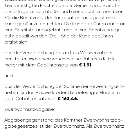
ihre befes­tigten Flächen an die Gemein­de­ka­na­li­sa­ti­
ons­an­lage anzu­schließen und diese auch zu benützen.
Für die Benüt­zung der Kana­li­sa­ti­ons­an­lage ist eine
Kanal­ge­bühr zu entrichten. Die Kanal­ge­bühren dürfen in
eine Bereit­stel­lungs­ge­bühr und in eine Benüt­zungs­ge­
bühr geteilt werden. Die Höhe der Kanal­ge­bühren
ergibt sich
aus der Verviel­fa­chung des mittels Wasser­zäh­lers
ermit­telten Waser­ver­brau­ches eine Jahres in Kubik­
meter mit dem Gebüh­ren­satz von
€ 1,91
und
aus der Verviel­fa­chung der Summe der Bewer­tungs­ein­
heiten für das Bauwerk oder die befes­tigte Fläche mit
dem Gebüh­ren­satz von
€ 163,46.
Zweit­wohn­sitz­ab­gabe:
Abga­ben­ge­gen­stand des Kärntner Zweit­wohn­sitz­ab­
ga­be­ge­setzes ist der Zweit­wohn­sitz. Als Zweit­wohn­sitz