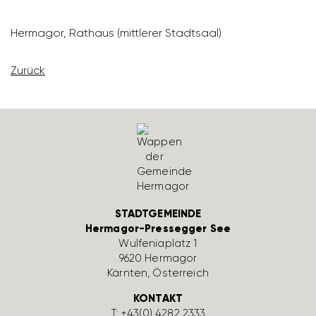
Hermagor, Rathaus (mitt­lerer Stadt­saal)
Zurück
STADTGEMEINDE
Hermagor-Pressegger See
Wulfe­nia­platz 1
9620 Hermagor
Kärnten, Öster­reich
KONTAKT
T:
+43(0) 4282 2333