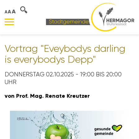
A
A
A
Vortrag "Evey­bodys darling
is ever­y­bodys Depp"
DONNERSTAG 02.10.2025 - 19:00 BIS 20:00
UHR
von Prof. Mag. Renate Kreutzer