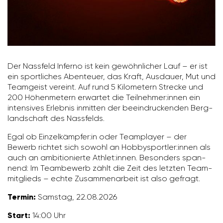
Der Nass­feld Inferno ist kein gewöhn­li­cher Lauf – er ist
ein sport­li­ches Aben­teuer, das Kraft, Ausdauer, Mut und
Team­geist vereint. Auf rund 5 Kilo­me­tern Strecke und
200 Höhen­me­tern erwartet die Teil­nehmer:innen ein
inten­sives Erlebnis inmitten der beein­dru­ckenden Berg­
land­schaft des Nass­felds.
Egal ob Einzel­kämpfer:in oder Team­player – der
Bewerb richtet sich sowohl an Hobby­sportler:innen als
auch an ambi­tio­nierte Athlet:innen. Beson­ders span­
nend: Im Team­be­werb zählt die Zeit des letzten Team­
mit­glieds – echte Zusam­men­ar­beit ist also gefragt.
Termin:
Samstag, 22.08.2026
Start:
14:00 Uhr