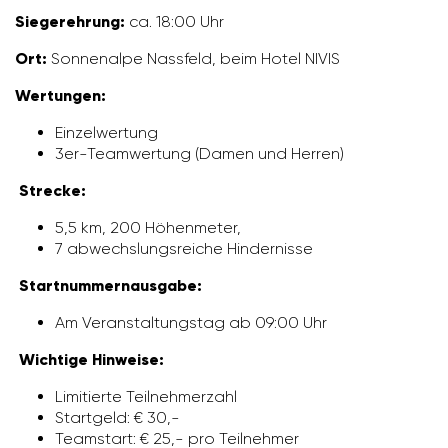
Sieger­eh­rung:
ca. 18:00 Uhr
Ort:
Sonnen­alpe Nass­feld, beim Hotel NIVIS
Wertungen:
Einzel­wer­tung
3er-Team­wer­tung (Damen und Herren)
Strecke:
5,5 km, 200 Höhen­meter,
7 abwechs­lungs­reiche Hinder­nisse
Start­num­mern­aus­gabe:
Am Veran­stal­tungstag ab 09:00 Uhr
Wich­tige Hinweise:
Limi­tierte Teil­neh­mer­zahl
Start­geld: € 30,-
Team­start: € 25,- pro Teil­nehmer