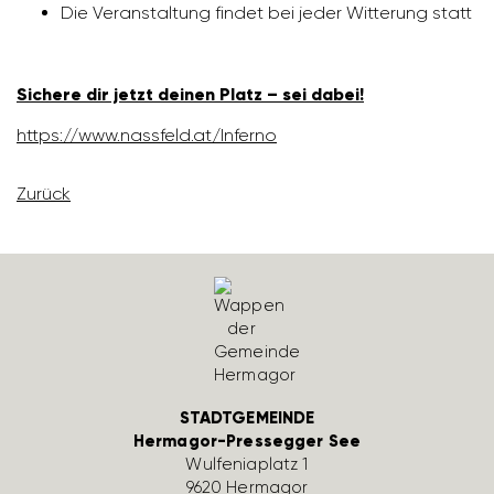
Die Veran­stal­tung findet bei jeder Witte­rung statt
Sichere dir jetzt deinen Platz – sei dabei!
https://​www.nass­feld.at/​Inferno
Zurück
STADTGEMEINDE
Hermagor-Pressegger See
Wulfe­nia­platz 1
9620 Hermagor