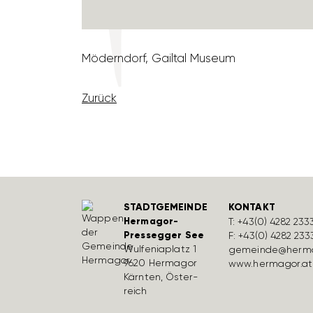
Mödern­dorf, Gailtal Museum
Zurück
STADTGEMEINDE
KONTAKT
Hermagor-
T:
+43(0) 4282 233
Pressegger See
F: +43(0) 4282 233
Wulfe­nia­platz 1
gemeinde@herma
9620 Hermagor
www.hermagor.at
Kärnten, Öster­
reich