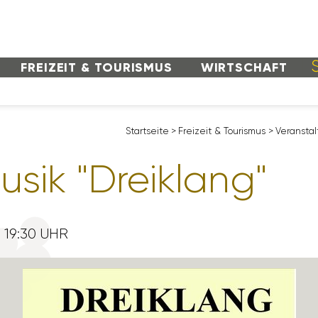
FREI­ZEIT & TOURISMUS
WIRT­SCHAFT
Start­seite
>
Frei­zeit & Tourismus
>
Veran­stal
sik "Drei­klang"
 19:30 UHR