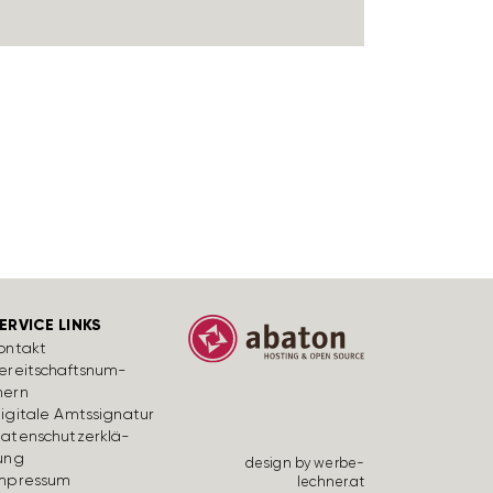
ERVICE LINKS
ontakt
ereit­schafts­num­
ern
igi­tale Amts­si­gnatur
aten­schutz­er­klä­
ung
design by werbe­
mpressum
lechner.at