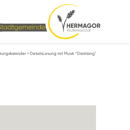
­tungs­ka­lender
>
Details
Lesung mit Musik "Drei­klang"