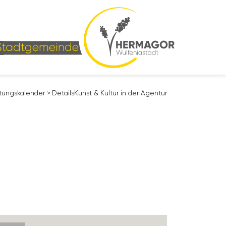
­tungs­ka­lender
>
Details
Kunst & Kultur in der Agentur