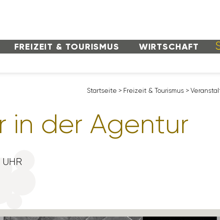
FREI­ZEIT & TOURISMUS
WIRT­SCHAFT
Start­seite
>
Frei­zeit & Tourismus
>
Veran­stal
r in der Agentur
0 UHR