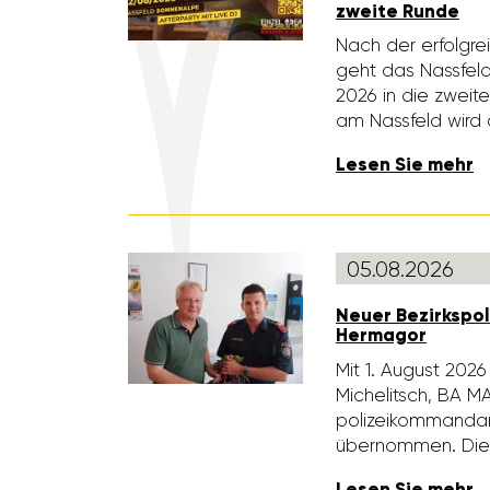
zweite Runde
Nach der erfolg­re
geht das Nass­fel
2026 in die zweite
am Nass­feld wird
Lesen Sie mehr
05.08.2026
Neuer Bezirks­po­l
Hermagor
Mit 1. August 202
Miche­litsch, BA M
po­li­zei­kom­man­
über­nommen. Di
Lesen Sie mehr