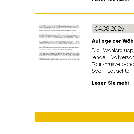
04.08.2026
Auflage der Wähle
Die Wähler­grup­pe
rende Voll­ver
Touris­mus­ver­ban
See – Lesachtal 
Lesen Sie mehr