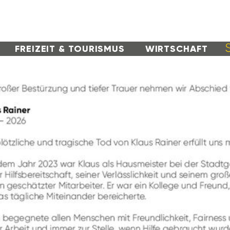
FREI­ZEIT & TOURISMUS
WIRT­SCHAFT