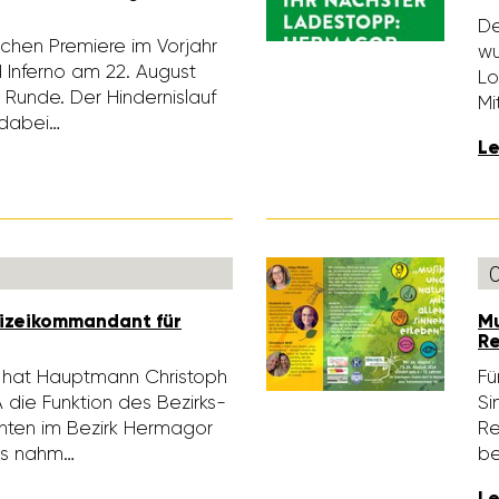
De
i­chen Premiere im Vorjahr
wu
d Inferno am 22. August
Lo
 Runde. Der Hinder­nis­lauf
Mi
 dabei…
Le
i­zei­kom­man­dant für
Mu
Re
6 hat Haupt­mann Chris­toph
Fü
A die Funk­tion des Bezirks­
Si
danten im Bezirk Hermagor
Re
es nahm…
be
Le