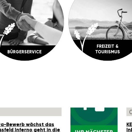
FREI­ZEIT &
BÜRGER­SERVICE
TOURISMUS
tra-Bewerb wächst das
KE
s­feld Inferno geht in die
In