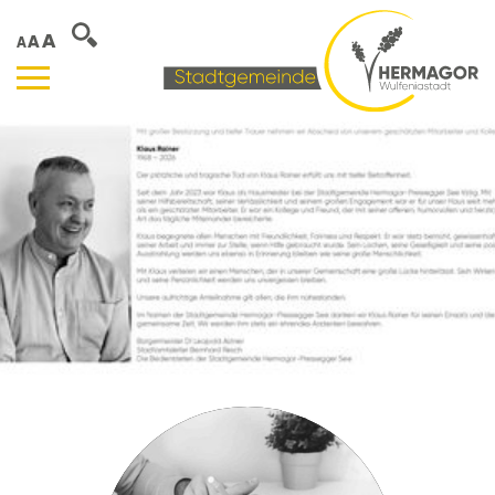
A
A
A