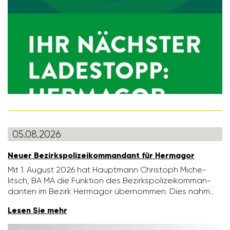
05.08.2026
Neuer Bezirks­po­li­zei­kom­man­dant für Hermagor
Mit 1. August 2026 hat Haupt­mann Chris­toph Miche­
litsch, BA MA die Funk­tion des Bezirks­po­li­zei­kom­man­
danten im Bezirk Hermagor über­nommen. Dies nahm…
Lesen Sie mehr