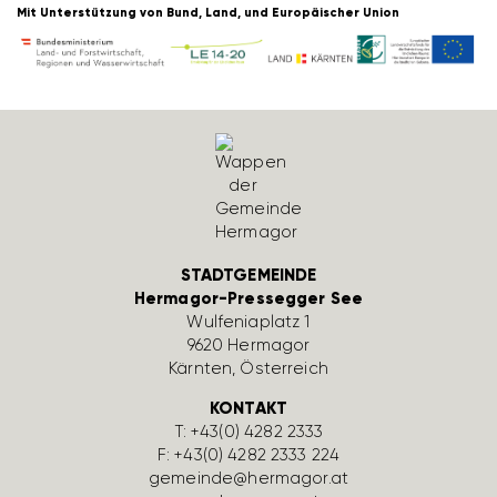
Mit Unter­stüt­zung von Bund, Land, und Euro­päi­scher Union
STADTGEMEINDE
Hermagor-Pressegger See
Wulfe­nia­platz 1
9620 Hermagor
Kärnten, Öster­reich
KONTAKT
T:
+43(0) 4282 2333
F: +43(0) 4282 2333 224
gemeinde@hermagor.at