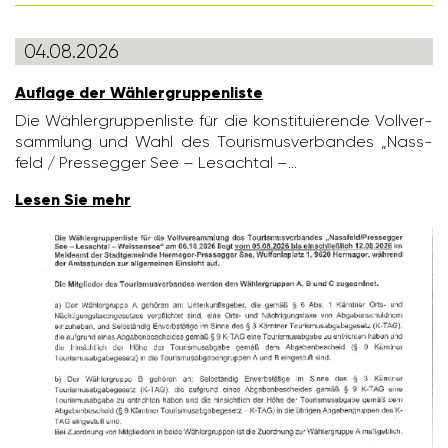
04.08.2026
Auflage der Wähler­grup­pen­liste
Die Wähler­grup­pen­liste für die konsti­tu­ie­rende Voll­ver­
samm­lung und Wahl des Touris­mus­ver­bandes „Nass­
feld / Pres­segger See – Lesachtal –…
Lesen Sie mehr