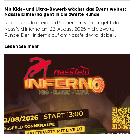
Mit Kids- und Ultra-Bewerb wächst das Event weiter:
Nass­feld Inferno geht in die zweite Runde
Nach der erfolg­rei­chen Premiere im Vorjahr geht das
Nass­feld Inferno am 22. August 2026 in die zweite
Runde. Der Hinder­nis­lauf am Nass­feld wird dabei…
Lesen Sie mehr