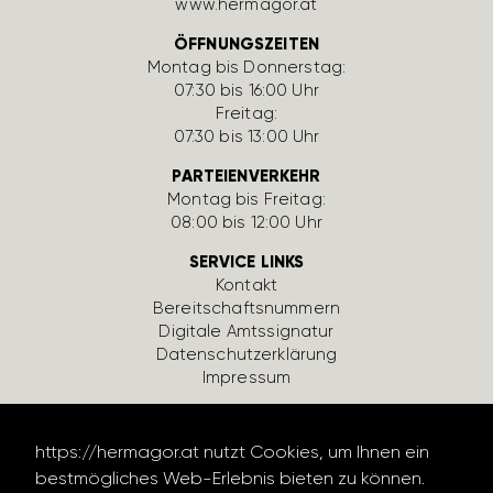
www.hermagor.at
ÖFFNUNGSZEITEN
Montag bis Donnerstag:
07:30 bis 16:00 Uhr
Freitag:
07:30 bis 13:00 Uhr
PARTEIENVERKEHR
Montag bis Freitag:
08:00 bis 12:00 Uhr
SERVICE LINKS
Kontakt
Bereit­schafts­num­mern
Digi­tale Amts­si­gnatur
Daten­schutz­er­klä­rung
Impressum
https://hermagor.at nutzt Cookies, um Ihnen ein
bestmögliches Web-Erlebnis bieten zu können.