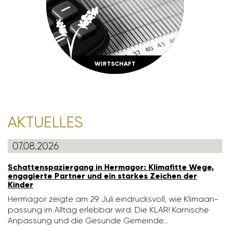
WIRT­SCHAFT
AKTU­ELLES
07.08.2026
Schat­ten­spa­zier­gang in Hermagor: Klima­fitte Wege,
enga­gierte Partner und ein starkes Zeichen der
Kinder
Hermagor zeigte am 29. Juli eindrucks­voll, wie Klima­an­
pas­sung im Alltag erlebbar wird. Die KLAR! Karni­sche
Anpas­sung und die Gesunde Gemeinde…