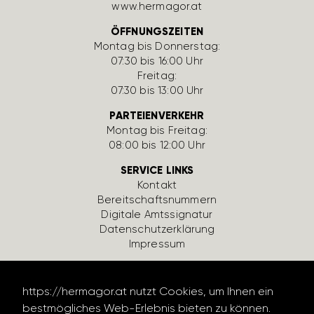
www.hermagor.at
ÖFFNUNGSZEITEN
Montag bis Donnerstag:
07:30 bis 16:00 Uhr
Freitag:
07:30 bis 13:00 Uhr
PARTEIENVERKEHR
Montag bis Freitag:
08:00 bis 12:00 Uhr
SERVICE LINKS
Kontakt
Bereit­schafts­num­mern
Digi­tale Amts­si­gnatur
Daten­schutz­er­klä­rung
Impressum
https://hermagor.at nutzt Cookies, um Ihnen ein
bestmögliches Web-Erlebnis bieten zu können.