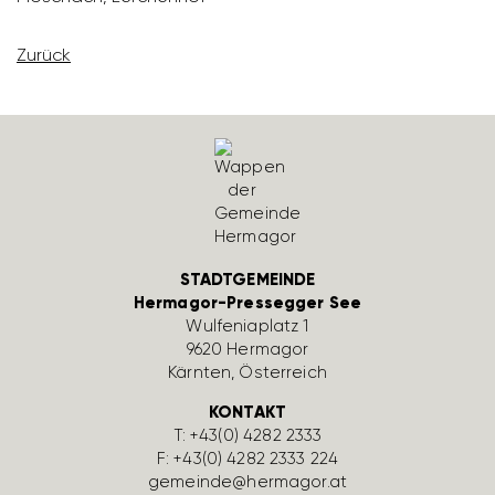
Zurück
STADTGEMEINDE
Hermagor-Pressegger See
Wulfe­nia­platz 1
9620 Hermagor
Kärnten, Öster­reich
KONTAKT
T:
+43(0) 4282 2333
F: +43(0) 4282 2333 224
gemeinde@hermagor.at