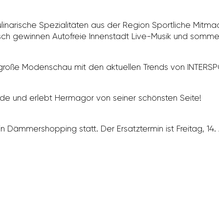
i­na­ri­sche Spezia­li­täten aus der Region Sport­liche Mi
tisch gewinnen Auto­freie Innen­stadt Live-Musik und somme
große Moden­schau mit den aktu­ellen Trends von INTER­SP
e und erlebt Hermagor von seiner schönsten Seite!
n Dämmer­shop­ping statt. Der Ersatz­termin ist Freitag, 1