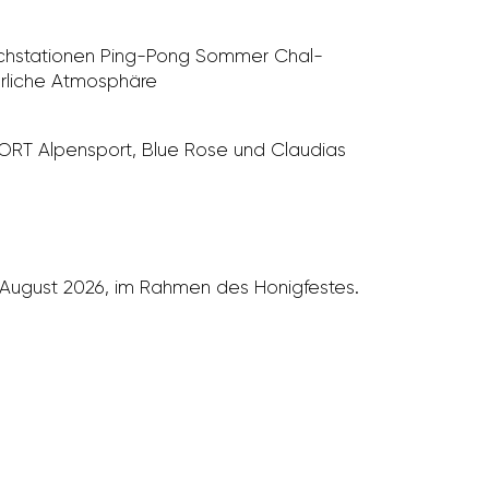
tmach­sta­tionen Ping-Pong Sommer Chal­
r­liche Atmo­sphäre
ORT Alpen­sport, Blue Rose und Clau­dias
4. August 2026, im Rahmen des Honig­festes.