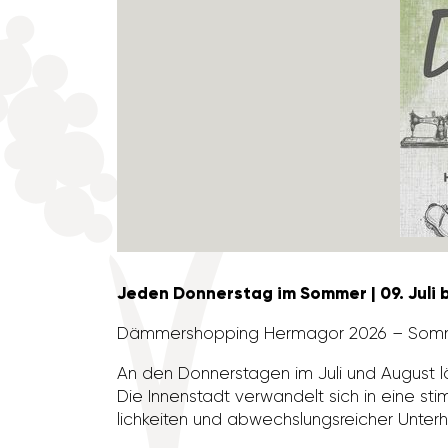
Jeden Donnerstag im Sommer | 09. Juli b
Dämmer­shop­ping Hermagor 2026 – Som
An den Donners­tagen im Juli und August
Die Innen­stadt verwan­delt sich in eine stim­
lich­keiten und abwechs­lungs­rei­cher Unter­