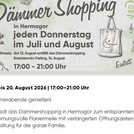
is 20. August 2026 | 17:00–21:00 Uhr
mer­abende genießen!
 lädt das Dämmer­shop­ping in Hermagor zum entspannten
mungs­volle Flanier­meile mit verlän­gerten Öffnungs­zeiten, r
hal­tung für die ganze Familie.