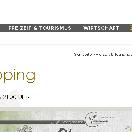
FREI­ZEIT & TOURISMUS
WIRT­SCHAFT
Start­seite
>
Frei­zeit & Tourismu
­ping
S 21:00 UHR