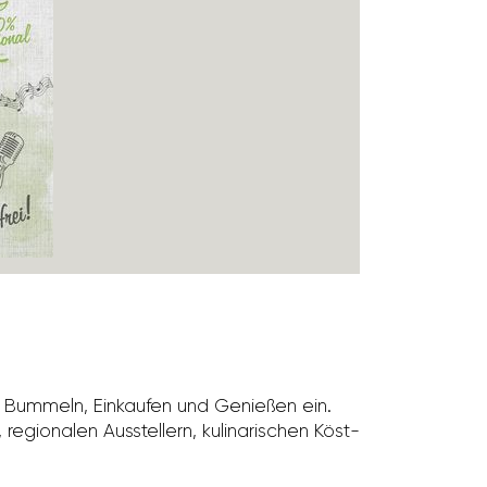
 Bummeln, Einkaufen und Genießen ein.
egio­nalen Ausstel­lern, kuli­na­ri­schen Köst­