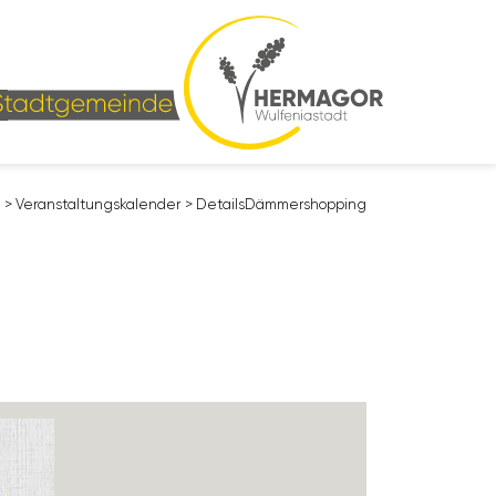
s
>
Veran­stal­tungs­ka­lender
>
Details
Dämmer­shop­ping