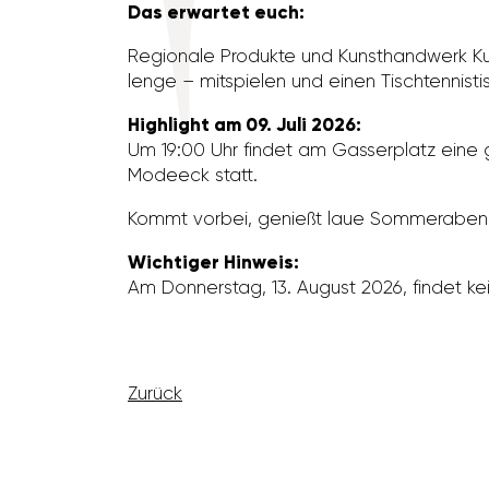
Das erwartet euch:
Regio­nale Produkte und Kunst­hand­werk Kul
lenge – mitspielen und einen Tisch­ten­nis­
High­light am 09. Juli 2026:
Um 19:00 Uhr findet am Gasser­platz eine 
Modeeck statt.
Kommt vorbei, genießt laue Sommer­abend
Wich­tiger Hinweis:
Am Donnerstag, 13. August 2026, findet kei
Zurück