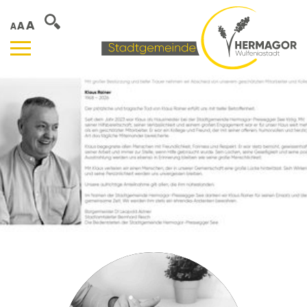
A
A
A