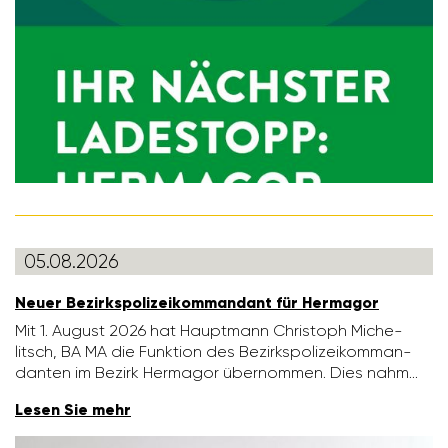
05.08.2026
Neuer Bezirks­po­li­zei­kom­man­dant für Hermagor
Mit 1. August 2026 hat Haupt­mann Chris­toph Miche­
litsch, BA MA die Funk­tion des Bezirks­po­li­zei­kom­man­
danten im Bezirk Hermagor über­nommen. Dies nahm…
Lesen Sie mehr