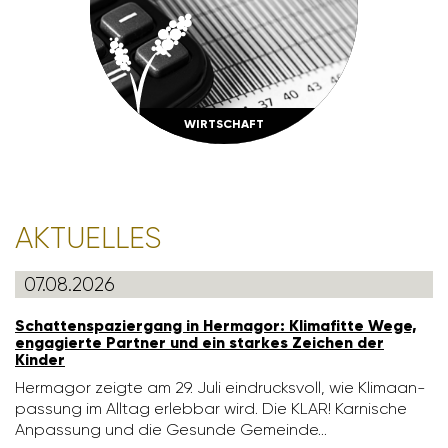
WIRT­SCHAFT
AKTU­ELLES
07.08.2026
Schat­ten­spa­zier­gang in Hermagor: Klima­fitte Wege,
enga­gierte Partner und ein starkes Zeichen der
Kinder
Hermagor zeigte am 29. Juli eindrucks­voll, wie Klima­an­
pas­sung im Alltag erlebbar wird. Die KLAR! Karni­sche
Anpas­sung und die Gesunde Gemeinde…