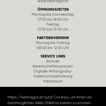
www.hermagor.at
ÖFFNUNGSZEITEN
Montag bis Donnerstag:
07:30 bis 16:00 Uhr
Freitag:
07:30 bis 13:00 Uhr
PARTEIENVERKEHR
Montag bis Freitag:
08:00 bis 12:00 Uhr
SERVICE LINKS
Kontakt
Bereit­schafts­num­mern
Digi­tale Amts­si­gnatur
Daten­schutz­er­klä­rung
Impressum
https://hermagor.at nutzt Cookies, um Ihnen ein
bestmögliches Web-Erlebnis bieten zu können.