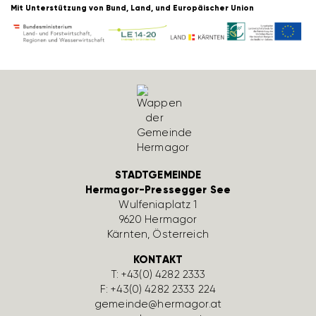
Mit Unter­stüt­zung von Bund, Land, und Euro­päi­scher Union
STADTGEMEINDE
Hermagor-Pressegger See
Wulfe­nia­platz 1
9620 Hermagor
Kärnten, Öster­reich
KONTAKT
T:
+43(0) 4282 2333
F: +43(0) 4282 2333 224
gemeinde@hermagor.at