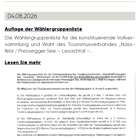
04.08.2026
Auflage der Wähler­grup­pen­liste
Die Wähler­grup­pen­liste für die konsti­tu­ie­rende Voll­ver­
samm­lung und Wahl des Touris­mus­ver­bandes „Nass­
feld / Pres­segger See – Lesachtal –…
Lesen Sie mehr