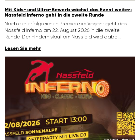
Mit Kids- und Ultra-Bewerb wächst das Event weiter:
Nass­feld Inferno geht in die zweite Runde
Nach der erfolg­rei­chen Premiere im Vorjahr geht das
Nass­feld Inferno am 22. August 2026 in die zweite
Runde. Der Hinder­nis­lauf am Nass­feld wird dabei…
Lesen Sie mehr