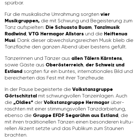
spürbar.
Für die musi­ka­li­sche Umrah­mung sorgten
vier
Musikgruppen,
die mit Schwung und Begeis­te­rung zum
Tanz aufspielten:
Die Schuasta Buam
,
Tanzlmusik
Radlwind
,
VTG Hermagor Allstars
und die
Heiftenua
Musi
. Dank dieser abwechs­lungs­rei­chen Musik blieb die
Tanz­fläche den ganzen Abend über bestens gefüllt.
Tänze­rinnen und Tänzer aus
allen Tälern Kärntens
,
sowie Gäste aus
Oberösterreich
,
der Schweiz und
Estland
sorgten für ein buntes, inter­na­tio­nales Bild und
berei­cherten das Fest mit ihrer Tanz­freude.
In der Pause begeis­terte die
Volkstanzgruppe
Görtschitztal
mit schwung­vollen Tanz­ein­lagen. Auch
die
„Oldies“
der
Volkstanzgruppe Hermagor
über­
raschten mit einer stim­mungs­vollen Tanz­dar­bie­tung,
ebenso die
Gruppe EFDF Segarühm aus Estland
, die
mit ihren tradi­tio­nellen Tänzen einen beson­deren kultu­
rellen Akzent setzte und das Publikum zum Staunen
brachten.