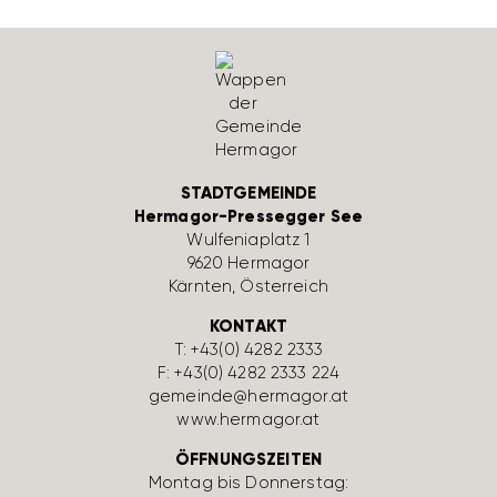
STADTGEMEINDE
Hermagor-Pressegger See
Wulfe­nia­platz 1
9620 Hermagor
Kärnten, Öster­reich
KONTAKT
T:
+43(0) 4282 2333
F: +43(0) 4282 2333 224
gemeinde@hermagor.at
www.hermagor.at
ÖFFNUNGSZEITEN
Montag bis Donnerstag: