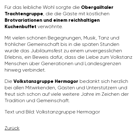
Für das leib­liche Wohl sorgte die
Obergailtaler
Trachtengruppe
, die die Gäste mit köst­li­chen
Brotvariationen und einem reichhaltigen
Kuchenbuffet
verwöhnte.
Mit vielen schönen Begeg­nungen, Musik, Tanz und
fröh­li­cher Gemein­schaft bis in die späten Stunden
wurde das Jubi­lä­ums­fest zu einem unver­gess­li­chen
Erlebnis, ein Beweis dafür, dass die Liebe zum Volks­tanz
Menschen über Gene­ra­tionen und Landes­grenzen
hinweg verbindet.
Die
Volkstanzgruppe Hermagor
bedankt sich herz­lich
bei allen Mitwir­kenden, Gästen und Unter­stüt­zern und
freut sich schon auf viele weitere Jahre im Zeichen der
Tradi­tion und Gemein­schaft.
Text und Bild: Volks­tanz­gruppe Hermagor
Zurück