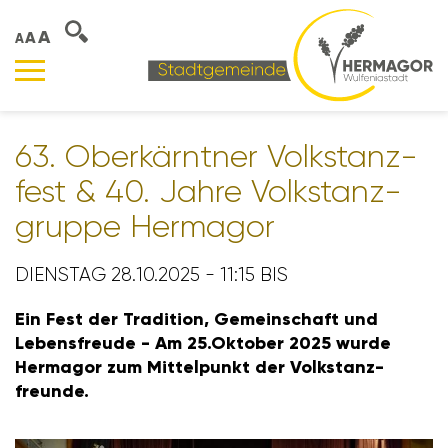
A
A
A
63. Ober­kärntner Volks­tanz­
fest & 40. Jahre Volks­tanz­
gruppe Hermagor
DIENSTAG 28.10.2025 - 11:15 BIS
Ein Fest der Tradi­tion, Gemein­schaft und
Lebens­freude - Am 25.Oktober 2025 wurde
Hermagor zum Mittel­punkt der Volks­tanz­
freunde.