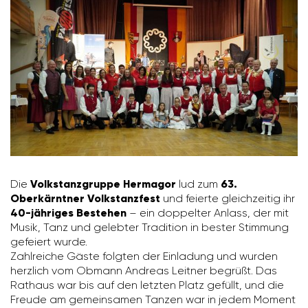
Die
Volkstanzgruppe Hermagor
lud zum
63.
Oberkärntner Volkstanzfest
und feierte gleich­zeitig ihr
40-jähriges Bestehen
– ein doppelter Anlass, der mit
Musik, Tanz und gelebter Tradi­tion in bester Stim­mung
gefeiert wurde.
Zahl­reiche Gäste folgten der Einla­dung und wurden
herz­lich vom Obmann Andreas Leitner begrüßt. Das
Rathaus war bis auf den letzten Platz gefüllt, und die
Freude am gemein­samen Tanzen war in jedem Moment