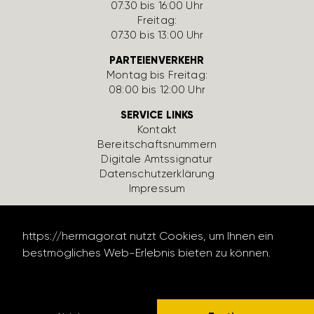
07:30 bis 16:00 Uhr
Freitag:
07:30 bis 13:00 Uhr
PARTEIENVERKEHR
Montag bis Freitag:
08:00 bis 12:00 Uhr
SERVICE LINKS
Kontakt
Bereit­schafts­num­mern
Digi­tale Amts­si­gnatur
Daten­schutz­er­klä­rung
Impressum
https://hermagor.at nutzt Cookies, um Ihnen ein
bestmögliches Web-Erlebnis bieten zu können.
Datenschutzerklärung lesen
design by werbe­lechner.at