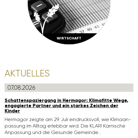
WIRT­SCHAFT
AKTU­ELLES
07.08.2026
Schat­ten­spa­zier­gang in Hermagor: Klima­fitte Wege,
enga­gierte Partner und ein starkes Zeichen der
Kinder
Hermagor zeigte am 29. Juli eindrucks­voll, wie Klima­an­
pas­sung im Alltag erlebbar wird. Die KLAR! Karni­sche
Anpas­sung und die Gesunde Gemeinde…