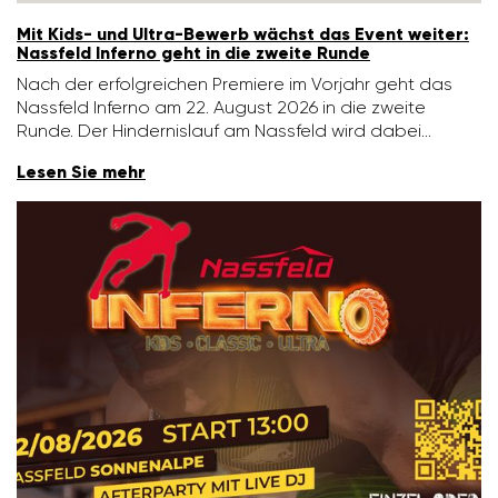
Mit Kids- und Ultra-Bewerb wächst das Event weiter:
Nass­feld Inferno geht in die zweite Runde
Nach der erfolg­rei­chen Premiere im Vorjahr geht das
Nass­feld Inferno am 22. August 2026 in die zweite
Runde. Der Hinder­nis­lauf am Nass­feld wird dabei…
Lesen Sie mehr