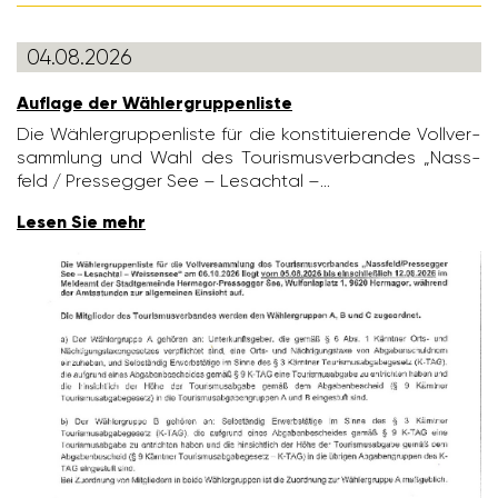
04.08.2026
Auflage der Wähler­grup­pen­liste
Die Wähler­grup­pen­liste für die konsti­tu­ie­rende Voll­ver­
samm­lung und Wahl des Touris­mus­ver­bandes „Nass­
feld / Pres­segger See – Lesachtal –…
Lesen Sie mehr