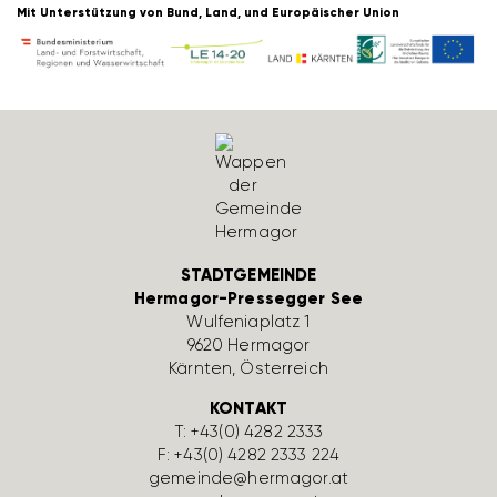
Mit Unter­stüt­zung von Bund, Land, und Euro­päi­scher Union
STADTGEMEINDE
Hermagor-Pressegger See
Wulfe­nia­platz 1
9620 Hermagor
Kärnten, Öster­reich
KONTAKT
T:
+43(0) 4282 2333
F: +43(0) 4282 2333 224
gemeinde@hermagor.at