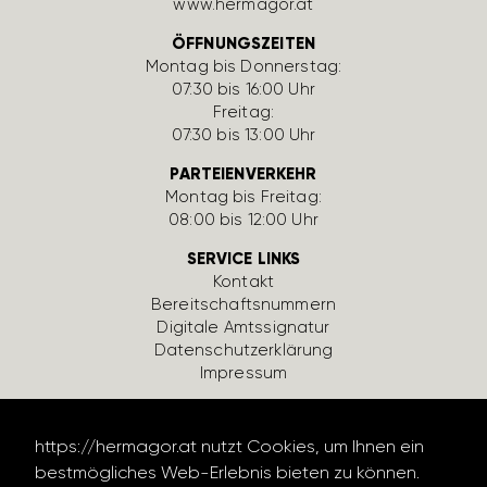
www.hermagor.at
ÖFFNUNGSZEITEN
Montag bis Donnerstag:
07:30 bis 16:00 Uhr
Freitag:
07:30 bis 13:00 Uhr
PARTEIENVERKEHR
Montag bis Freitag:
08:00 bis 12:00 Uhr
SERVICE LINKS
Kontakt
Bereit­schafts­num­mern
Digi­tale Amts­si­gnatur
Daten­schutz­er­klä­rung
Impressum
https://hermagor.at nutzt Cookies, um Ihnen ein
bestmögliches Web-Erlebnis bieten zu können.