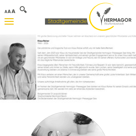
A
A
A