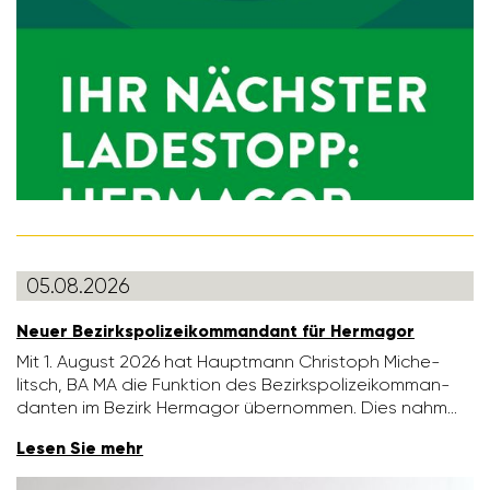
05.08.2026
Neuer Bezirks­po­li­zei­kom­man­dant für Hermagor
Mit 1. August 2026 hat Haupt­mann Chris­toph Miche­
litsch, BA MA die Funk­tion des Bezirks­po­li­zei­kom­man­
danten im Bezirk Hermagor über­nommen. Dies nahm…
Lesen Sie mehr