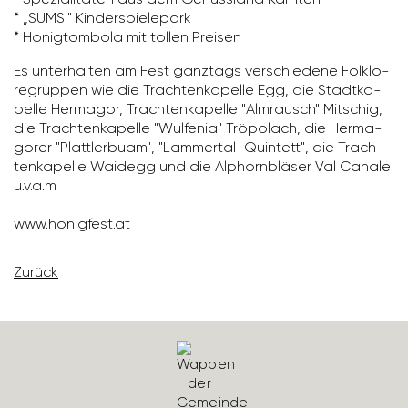
* „SUMSI" Kinder­spie­le­park
* Honig­tom­bola mit tollen Preisen
Es unter­halten am Fest ganz­tags verschie­dene Folk­lo­
re­gruppen wie die Trach­ten­ka­pelle Egg, die Stadt­ka­
pelle Hermagor, Trach­ten­ka­pelle "Almrausch" Mitschig,
die Trach­ten­ka­pelle "Wulfenia" Tröpo­lach, die Herma­
gorer "Platt­ler­buam", "Lammertal-Quin­tett", die Trach­
ten­ka­pelle Waidegg und die Alphorn­bläser Val Canale
u.v.a.m
www.honig­fest.at
Zurück