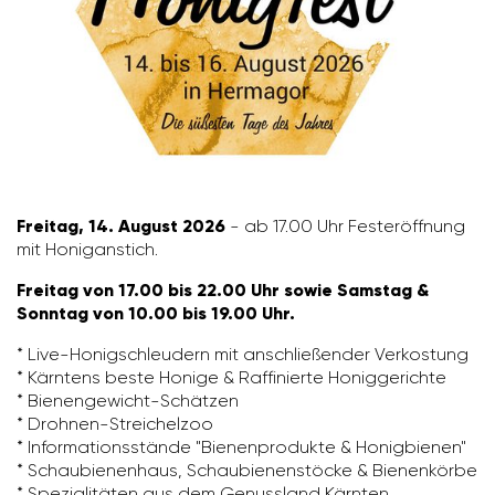
Freitag, 14. August 2026
- ab 17.00 Uhr Fest­er­öff­nung
mit Honi­gan­stich.
Freitag von 17.00 bis 22.00 Uhr sowie Samstag &
Sonntag von 10.00 bis 19.00 Uhr.
* Live-Honig­schleu­dern mit anschlie­ßender Verkos­tung
* Kärn­tens beste Honige & Raffi­nierte Honig­ge­richte
* Bienen­ge­wicht-Schätzen
* Drohnen-Strei­chelzoo
* Infor­ma­ti­ons­stände "Bienen­pro­dukte & Honig­bienen"
* Schau­bie­nen­haus, Schau­bie­nen­stöcke & Bienen­körbe
* Spezia­li­täten aus dem Genuss­land Kärnten