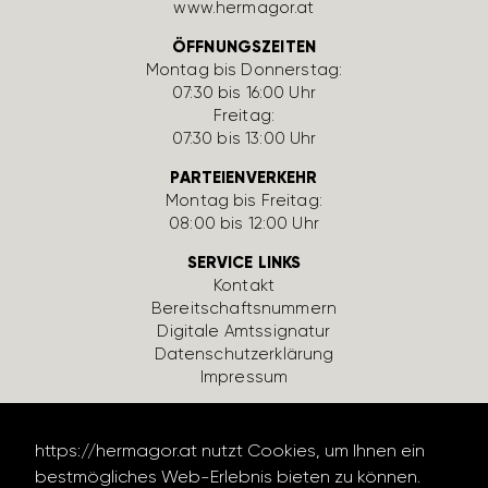
www.hermagor.at
ÖFFNUNGSZEITEN
Montag bis Donnerstag:
07:30 bis 16:00 Uhr
Freitag:
07:30 bis 13:00 Uhr
PARTEIENVERKEHR
Montag bis Freitag:
08:00 bis 12:00 Uhr
SERVICE LINKS
Kontakt
Bereit­schafts­num­mern
Digi­tale Amts­si­gnatur
Daten­schutz­er­klä­rung
Impressum
https://hermagor.at nutzt Cookies, um Ihnen ein
bestmögliches Web-Erlebnis bieten zu können.