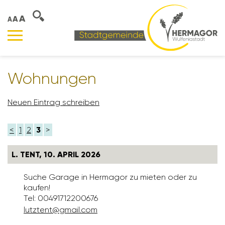
A
A
A
Wohnungen
Neuen Eintrag schreiben
<
1
2
3
>
L. TENT, 10. APRIL 2026
Suche Garage in Hermagor zu mieten oder zu
kaufen!
Tel: 00491712200676
lutz­tent@gmail.com