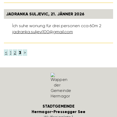
JADRANKA SULJEVIC, 21. JÄNNER 2026
Ìch suhe wonung für drei personen cca 60m 2
jadranka.sulje­vi100@gmail.com
<
1
2
3
>
STADTGEMEINDE
Hermagor-Pressegger See