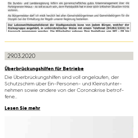
29.03.2020
Überbrü­ckungs­hilfen für Betriebe
Die Überbrü­ckungs­hilfen sind voll ange­laufen, der
Schutz­schirm über Ein-Personen- und Kleinst­un­ter­
nehmen sowie andere von der Coro­na­krise betrof­
fene…
Lesen Sie mehr