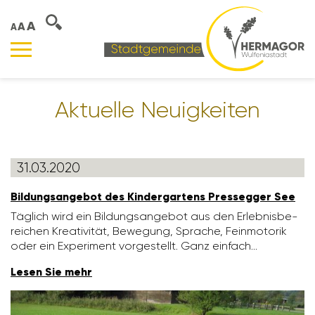
A
A
A
Aktu­elle Neuig­keiten
31.03.2020
Bildungs­an­gebot des Kinder­gar­tens Pres­segger See
Täglich wird ein Bildungs­an­gebot aus den Erleb­nis­be­
rei­chen Krea­ti­vität, Bewe­gung, Sprache, Fein­mo­torik
oder ein Expe­ri­ment vorge­stellt. Ganz einfach…
Lesen Sie mehr