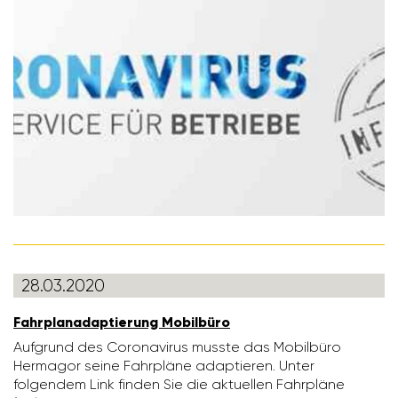
28.03.2020
Fahr­pla­n­ad­ap­tie­rung Mobil­büro
Aufgrund des Coro­na­virus musste das Mobil­büro
Hermagor seine Fahr­pläne adap­tieren. Unter
folgendem Link finden Sie die aktu­ellen Fahr­pläne