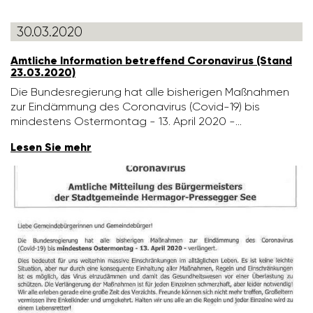
30.03.2020
Amtliche Infor­ma­tion betref­fend Coro­na­virus (Stand
23.03.2020)
Die Bundes­re­gie­rung hat alle bishe­rigen Maßnahmen
zur Eindäm­mung des Coro­na­virus (Covid-19) bis
mindes­tens Oster­montag - 13. April 2020 -…
Lesen Sie mehr