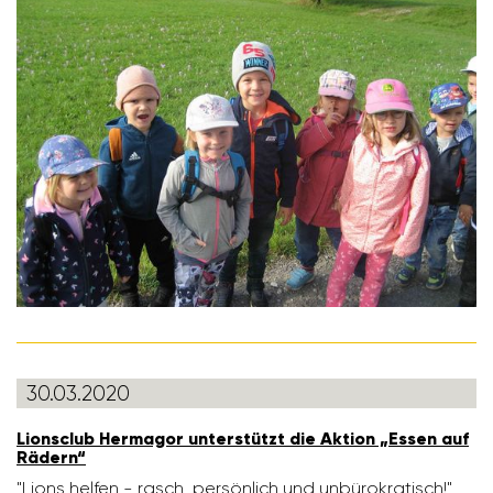
30.03.2020
Lions­club Hermagor unter­stützt die Aktion „Essen auf
Rädern“
"Lions helfen - rasch, persön­lich und unbü­ro­kra­tisch!"