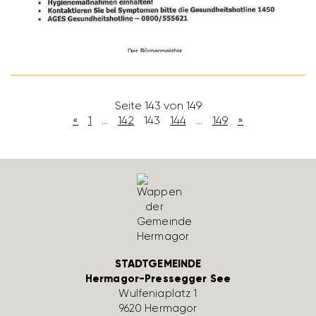
Seite 143 von 149
«
1
…
142
143
144
…
149
»
STADTGEMEINDE
Hermagor-Pressegger See
Wulfe­nia­platz 1
9620 Hermagor